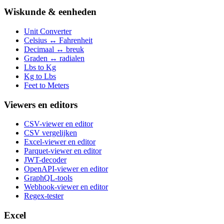
Wiskunde & eenheden
Unit Converter
Celsius ↔ Fahrenheit
Decimaal ↔ breuk
Graden ↔ radialen
Lbs to Kg
Kg to Lbs
Feet to Meters
Viewers en editors
CSV-viewer en editor
CSV vergelijken
Excel-viewer en editor
Parquet-viewer en editor
JWT-decoder
OpenAPI-viewer en editor
GraphQL-tools
Webhook-viewer en editor
Regex-tester
Excel