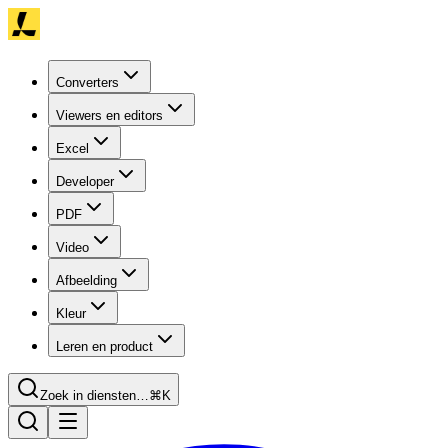
Converters
Viewers en editors
Excel
Developer
PDF
Video
Afbeelding
Kleur
Leren en product
Zoek in diensten…
⌘K