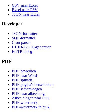
CSV naar Excel
Excel naar CSV
JSON naar Excel
Developer
JSON-formatter
SQL-formatter
Cron-parser
UUID-/GUID-generator
HTTP-uitleg
PDF
PDF bewerken
PDF naar Word
PDF splitsen
PDF-pagina's herschikken
PDF samenvoegen
PDF naar afbeelding
Afbeeldingen naar PDF
PDF-watermerk
PDF-watermerk in bulk