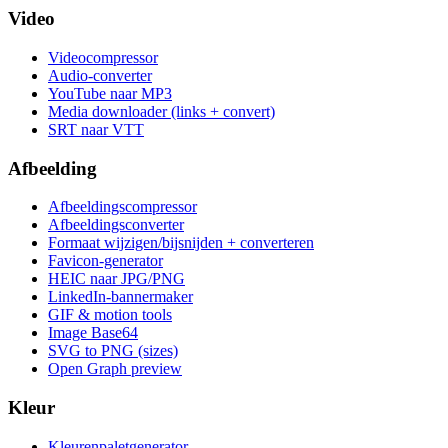
Video
Videocompressor
Audio-converter
YouTube naar MP3
Media downloader (links + convert)
SRT naar VTT
Afbeelding
Afbeeldingscompressor
Afbeeldingsconverter
Formaat wijzigen/bijsnijden + converteren
Favicon-generator
HEIC naar JPG/PNG
LinkedIn-bannermaker
GIF & motion tools
Image Base64
SVG to PNG (sizes)
Open Graph preview
Kleur
Kleurenpaletgenerator