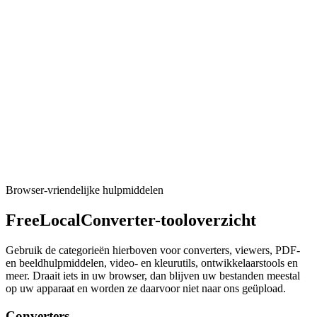
Converteer ondertitels lokaal: SRT ⇄ WebVTT (VTT).
Tool uitvoeren
Video
YouTube naar MP3
Haal MP3 uit videobestanden op je apparaat (lokaal in je browser,
geen uploads). Haalt niet van URLs.
Tool uitvoeren
Browser-vriendelijke hulpmiddelen
FreeLocalConverter-tooloverzicht
Gebruik de categorieën hierboven voor converters, viewers, PDF-
en beeldhulpmiddelen, video- en kleurutils, ontwikkelaarstools en
meer. Draait iets in uw browser, dan blijven uw bestanden meestal
op uw apparaat en worden ze daarvoor niet naar ons geüpload.
Converters