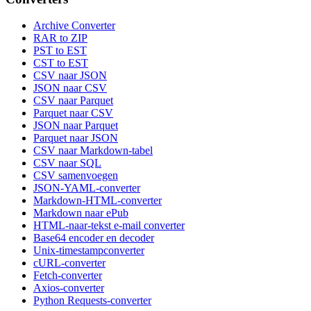
Archive Converter
RAR to ZIP
PST to EST
CST to EST
CSV naar JSON
JSON naar CSV
CSV naar Parquet
Parquet naar CSV
JSON naar Parquet
Parquet naar JSON
CSV naar Markdown-tabel
CSV naar SQL
CSV samenvoegen
JSON-YAML-converter
Markdown-HTML-converter
Markdown naar ePub
HTML-naar-tekst e-mail converter
Base64 encoder en decoder
Unix-timestampconverter
cURL-converter
Fetch-converter
Axios-converter
Python Requests-converter