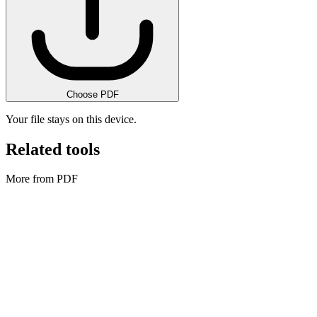
Choose PDF
Your file stays on this device.
Related tools
More from PDF
PDF
Afbeeldingen naar PDF
Combine images into a single PDF.
Tool uitvoeren