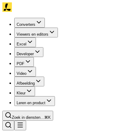
Converters
Viewers en editors
Excel
Developer
PDF
Video
Afbeelding
Kleur
Leren en product
Zoek in diensten…
⌘K