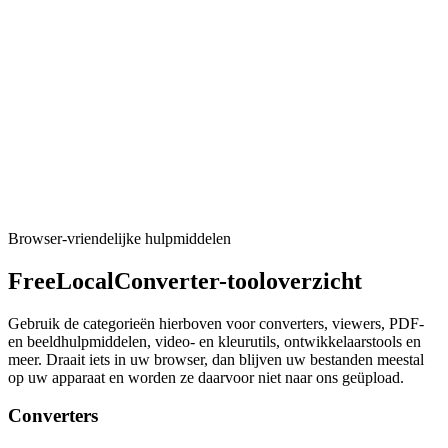
Tool uitvoeren
PDF
PDF-watermerk in bulk
Apply one watermark to many PDFs and download a ZIP.
Tool uitvoeren
Browser-vriendelijke hulpmiddelen
FreeLocalConverter-tooloverzicht
Gebruik de categorieën hierboven voor converters, viewers, PDF-
en beeldhulpmiddelen, video- en kleurutils, ontwikkelaarstools en
meer. Draait iets in uw browser, dan blijven uw bestanden meestal
op uw apparaat en worden ze daarvoor niet naar ons geüpload.
Converters