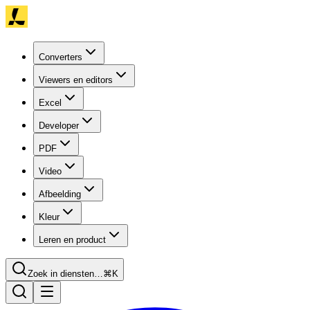
Converters
Viewers en editors
Excel
Developer
PDF
Video
Afbeelding
Kleur
Leren en product
Zoek in diensten…
⌘K