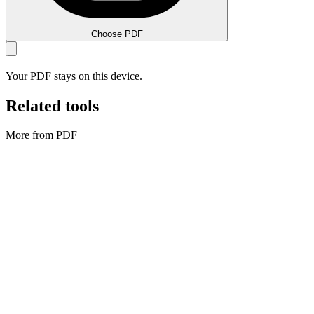
Choose PDF
Your PDF stays on this device.
Related tools
More from PDF
PDF
Afbeeldingen naar PDF
Combine images into a single PDF.
Tool uitvoeren
PDF