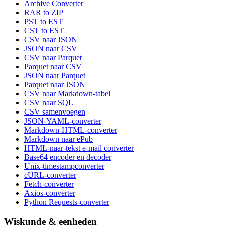
Archive Converter
RAR to ZIP
PST to EST
CST to EST
CSV naar JSON
JSON naar CSV
CSV naar Parquet
Parquet naar CSV
JSON naar Parquet
Parquet naar JSON
CSV naar Markdown-tabel
CSV naar SQL
CSV samenvoegen
JSON-YAML-converter
Markdown-HTML-converter
Markdown naar ePub
HTML-naar-tekst e-mail converter
Base64 encoder en decoder
Unix-timestampconverter
cURL-converter
Fetch-converter
Axios-converter
Python Requests-converter
Wiskunde & eenheden