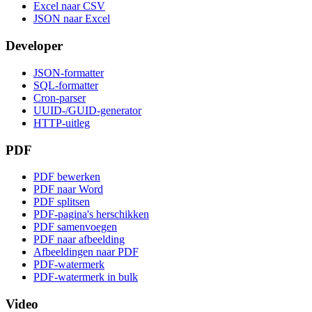
Excel naar CSV
JSON naar Excel
Developer
JSON-formatter
SQL-formatter
Cron-parser
UUID-/GUID-generator
HTTP-uitleg
PDF
PDF bewerken
PDF naar Word
PDF splitsen
PDF-pagina's herschikken
PDF samenvoegen
PDF naar afbeelding
Afbeeldingen naar PDF
PDF-watermerk
PDF-watermerk in bulk
Video