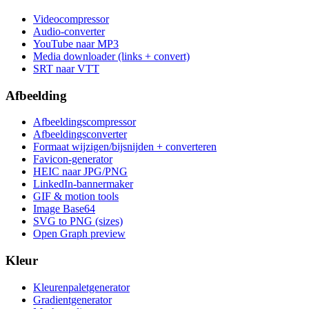
Videocompressor
Audio-converter
YouTube naar MP3
Media downloader (links + convert)
SRT naar VTT
Afbeelding
Afbeeldingscompressor
Afbeeldingsconverter
Formaat wijzigen/bijsnijden + converteren
Favicon-generator
HEIC naar JPG/PNG
LinkedIn-bannermaker
GIF & motion tools
Image Base64
SVG to PNG (sizes)
Open Graph preview
Kleur
Kleurenpaletgenerator
Gradientgenerator