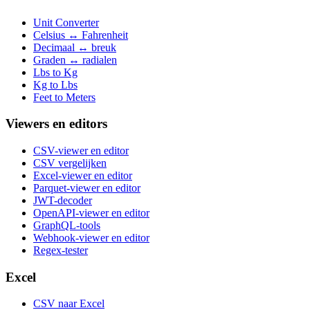
Unit Converter
Celsius ↔ Fahrenheit
Decimaal ↔ breuk
Graden ↔ radialen
Lbs to Kg
Kg to Lbs
Feet to Meters
Viewers en editors
CSV-viewer en editor
CSV vergelijken
Excel-viewer en editor
Parquet-viewer en editor
JWT-decoder
OpenAPI-viewer en editor
GraphQL-tools
Webhook-viewer en editor
Regex-tester
Excel
CSV naar Excel