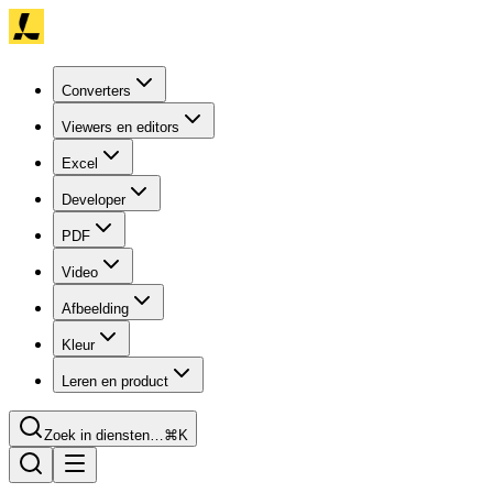
Converters
Viewers en editors
Excel
Developer
PDF
Video
Afbeelding
Kleur
Leren en product
Zoek in diensten…
⌘K