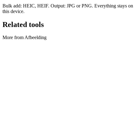
Bulk add: HEIC, HEIF. Output: JPG or PNG. Everything stays on
this device.
Related tools
More from Afbeelding
Afbeelding
Afbeeldingscompressor
Compress images locally in bulk.
Tool uitvoeren
Afbeelding
Afbeeldingsconverter
Convert to WebP, AVIF, JPG, or PNG.