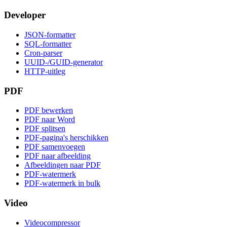
Developer
JSON-formatter
SQL-formatter
Cron-parser
UUID-/GUID-generator
HTTP-uitleg
PDF
PDF bewerken
PDF naar Word
PDF splitsen
PDF-pagina's herschikken
PDF samenvoegen
PDF naar afbeelding
Afbeeldingen naar PDF
PDF-watermerk
PDF-watermerk in bulk
Video
Videocompressor