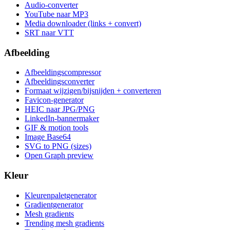
Audio-converter
YouTube naar MP3
Media downloader (links + convert)
SRT naar VTT
Afbeelding
Afbeeldingscompressor
Afbeeldingsconverter
Formaat wijzigen/bijsnijden + converteren
Favicon-generator
HEIC naar JPG/PNG
LinkedIn-bannermaker
GIF & motion tools
Image Base64
SVG to PNG (sizes)
Open Graph preview
Kleur
Kleurenpaletgenerator
Gradientgenerator
Mesh gradients
Trending mesh gradients