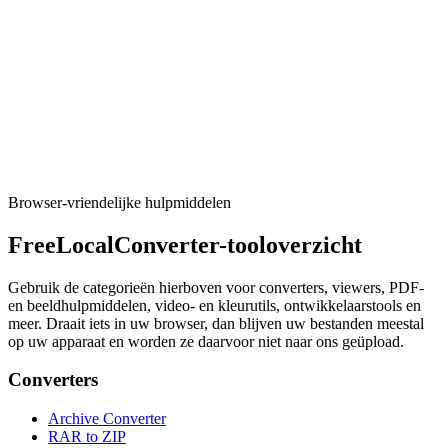
Afbeelding
Open Graph preview
Parse meta tags locally (paste HTML or CORS fetch).
Tool uitvoeren
Browser-vriendelijke hulpmiddelen
FreeLocalConverter-tooloverzicht
Gebruik de categorieën hierboven voor converters, viewers, PDF-
en beeldhulpmiddelen, video- en kleurutils, ontwikkelaarstools en
meer. Draait iets in uw browser, dan blijven uw bestanden meestal
op uw apparaat en worden ze daarvoor niet naar ons geüpload.
Converters
Archive Converter
RAR to ZIP