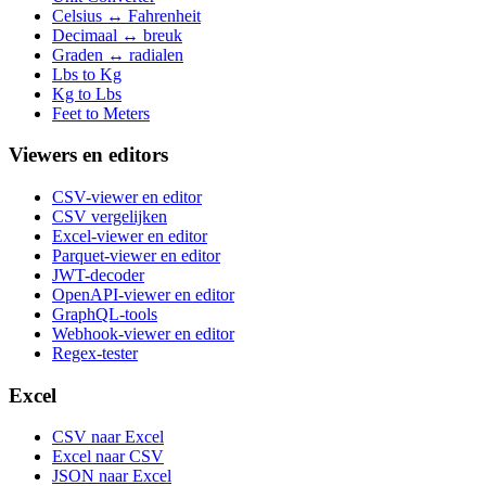
Celsius ↔ Fahrenheit
Decimaal ↔ breuk
Graden ↔ radialen
Lbs to Kg
Kg to Lbs
Feet to Meters
Viewers en editors
CSV-viewer en editor
CSV vergelijken
Excel-viewer en editor
Parquet-viewer en editor
JWT-decoder
OpenAPI-viewer en editor
GraphQL-tools
Webhook-viewer en editor
Regex-tester
Excel
CSV naar Excel
Excel naar CSV
JSON naar Excel