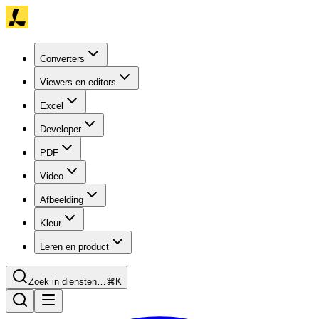
Converters
Viewers en editors
Excel
Developer
PDF
Video
Afbeelding
Kleur
Leren en product
Zoek in diensten…
⌘K