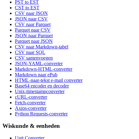
PST to EST
CST to EST
CSV naar JSON
JSON naar CSV
CSV naar Parquet
Parquet naar CSV
JSON naar Parquet
Parquet naar JSON
CSV naar Markdown-tabel
CSV naar SQL
CSV samenvoegen
JSON-YAML-converter
Markdown-HTML-converter
Markdown naar ePub
HTML-naar-tekst e-mail converter
Base64 encoder en decoder
Unix-timestampconverter
cURL-converter
Fetch-converter
Axios-converter
Python Requests-converter
Wiskunde & eenheden
Unit Converter