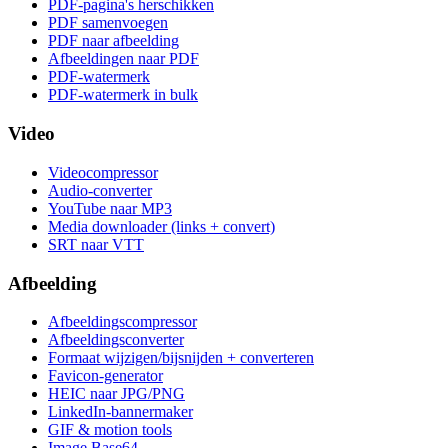
PDF-pagina's herschikken
PDF samenvoegen
PDF naar afbeelding
Afbeeldingen naar PDF
PDF-watermerk
PDF-watermerk in bulk
Video
Videocompressor
Audio-converter
YouTube naar MP3
Media downloader (links + convert)
SRT naar VTT
Afbeelding
Afbeeldingscompressor
Afbeeldingsconverter
Formaat wijzigen/bijsnijden + converteren
Favicon-generator
HEIC naar JPG/PNG
LinkedIn-bannermaker
GIF & motion tools
Image Base64