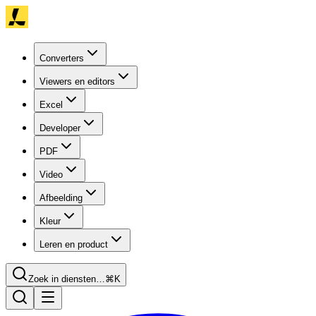
Converters
Viewers en editors
Excel
Developer
PDF
Video
Afbeelding
Kleur
Leren en product
Zoek in diensten…
⌘K