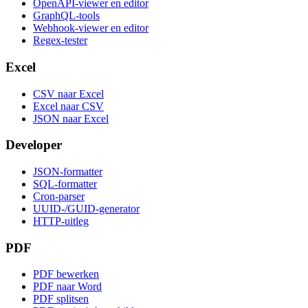
OpenAPI-viewer en editor
GraphQL-tools
Webhook-viewer en editor
Regex-tester
Excel
CSV naar Excel
Excel naar CSV
JSON naar Excel
Developer
JSON-formatter
SQL-formatter
Cron-parser
UUID-/GUID-generator
HTTP-uitleg
PDF
PDF bewerken
PDF naar Word
PDF splitsen