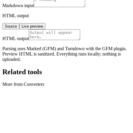
Markdown
input
HTML output
Source
Live preview
HTML output
Parsing uses Marked (GFM) and Turndown with the GFM plugin.
Preview HTML is sanitized. Everything runs locally; nothing is
uploaded.
Related tools
More from Converters
Converters
Archive Converter
Create ZIP archives and extract ZIP files locally in your browser.