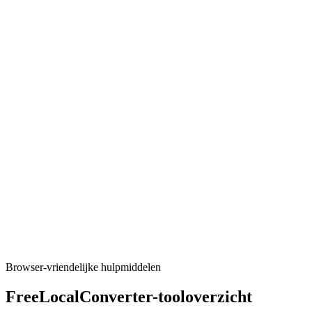
Converters
CSV naar Parquet
Turn CSV data into Parquet files.
Tool uitvoeren
Converters
CSV naar SQL
Generate CREATE TABLE and INSERT statements from CSV
(PostgreSQL, MySQL, SQLite).
Tool uitvoeren
Browser-vriendelijke hulpmiddelen
FreeLocalConverter-tooloverzicht