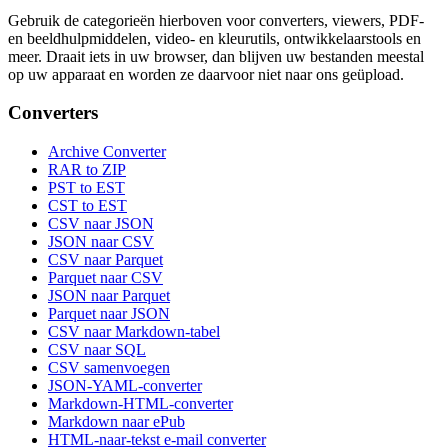
Gebruik de categorieën hierboven voor converters, viewers, PDF-
en beeldhulpmiddelen, video- en kleurutils, ontwikkelaarstools en
meer. Draait iets in uw browser, dan blijven uw bestanden meestal
op uw apparaat en worden ze daarvoor niet naar ons geüpload.
Converters
Archive Converter
RAR to ZIP
PST to EST
CST to EST
CSV naar JSON
JSON naar CSV
CSV naar Parquet
Parquet naar CSV
JSON naar Parquet
Parquet naar JSON
CSV naar Markdown-tabel
CSV naar SQL
CSV samenvoegen
JSON-YAML-converter
Markdown-HTML-converter
Markdown naar ePub
HTML-naar-tekst e-mail converter