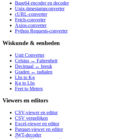
Base64 encoder en decoder
Unix-timestampconverter
cURL-converter
Fetch-converter
Axios-converter
Python Requests-converter
Wiskunde & eenheden
Unit Converter
Celsius ↔ Fahrenheit
Decimaal ↔ breuk
Graden ↔ radialen
Lbs to Kg
Kg to Lbs
Feet to Meters
Viewers en editors
CSV-viewer en editor
CSV vergelijken
Excel-viewer en editor
Parquet-viewer en editor
JWT-decoder