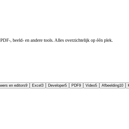
DF-, beeld- en andere tools. Alles overzichtelijk op één plek.
wers en editors
9
Excel
3
Developer
5
PDF
9
Video
5
Afbeelding
10