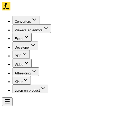
Converters
Viewers en editors
Excel
Developer
PDF
Video
Afbeelding
Kleur
Leren en product