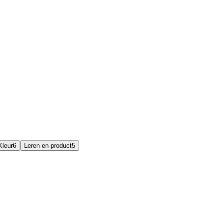
Kleur
6
Leren en product
5