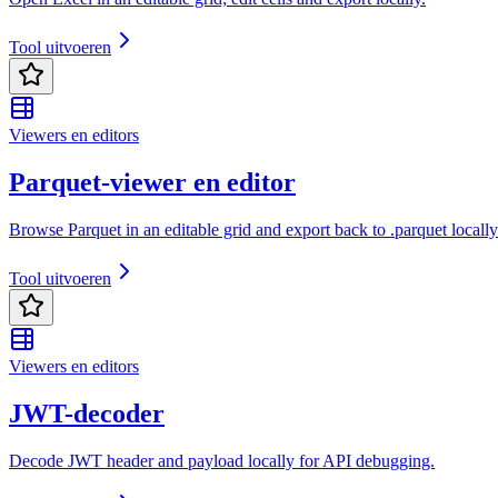
Tool uitvoeren
Viewers en editors
Parquet-viewer en editor
Browse Parquet in an editable grid and export back to .parquet locally
Tool uitvoeren
Viewers en editors
JWT-decoder
Decode JWT header and payload locally for API debugging.