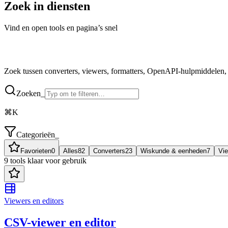
Zoek in diensten
Vind en open tools en pagina’s snel
Zoek tussen converters, viewers, formatters, OpenAPI-hulpmiddelen, P
Zoeken_
⌘K
Categorieën_
Favorieten
0
Alles
82
Converters
23
Wiskunde & eenheden
7
Vie
9 tools klaar voor gebruik
Viewers en editors
CSV-viewer en editor