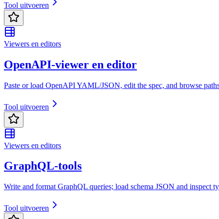
Tool uitvoeren
Viewers en editors
OpenAPI-viewer en editor
Paste or load OpenAPI YAML/JSON, edit the spec, and browse paths
Tool uitvoeren
Viewers en editors
GraphQL-tools
Write and format GraphQL queries; load schema JSON and inspect typ
Tool uitvoeren