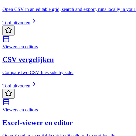
Open CSV in an editable grid, search and export, runs locally in your
Tool uitvoeren
Viewers en editors
CSV vergelijken
Compare two CSV files side by side.
Tool uitvoeren
Viewers en editors
Excel-viewer en editor
Open Excel in an editable grid; edit cells and export locally.