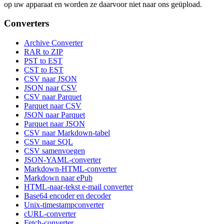
op uw apparaat en worden ze daarvoor niet naar ons geüpload.
Converters
Archive Converter
RAR to ZIP
PST to EST
CST to EST
CSV naar JSON
JSON naar CSV
CSV naar Parquet
Parquet naar CSV
JSON naar Parquet
Parquet naar JSON
CSV naar Markdown-tabel
CSV naar SQL
CSV samenvoegen
JSON-YAML-converter
Markdown-HTML-converter
Markdown naar ePub
HTML-naar-tekst e-mail converter
Base64 encoder en decoder
Unix-timestampconverter
cURL-converter
Fetch-converter