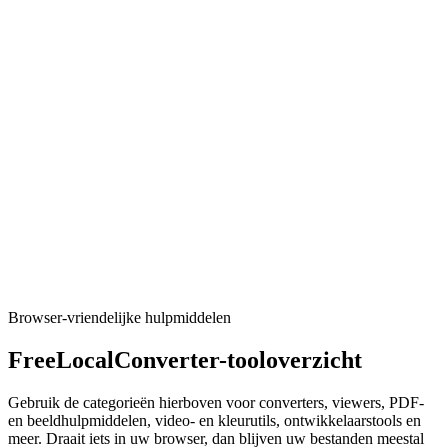
CSV naar Parquet
Turn CSV data into Parquet files.
Tool uitvoeren
Converters
CSV naar SQL
Generate CREATE TABLE and INSERT statements from CSV
(PostgreSQL, MySQL, SQLite).
Tool uitvoeren
Browser-vriendelijke hulpmiddelen
FreeLocalConverter-tooloverzicht
Gebruik de categorieën hierboven voor converters, viewers, PDF-
en beeldhulpmiddelen, video- en kleurutils, ontwikkelaarstools en
meer. Draait iets in uw browser, dan blijven uw bestanden meestal