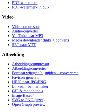
PDF-watermerk
PDF-watermerk in bulk
Video
Videocompressor
Audio-converter
YouTube naar MP3
Media downloader (links + convert)
SRT naar VTT
Afbeelding
Afbeeldingscompressor
Afbeeldingsconverter
Formaat wijzigen/bijsnijden + converteren
Favicon-generator
HEIC naar JPG/PNG
LinkedIn-bannermaker
GIF & motion tools
Image Base64
SVG to PNG (sizes)
Open Graph preview