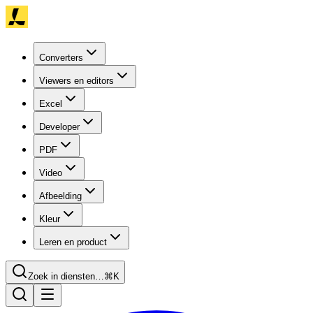
Converters
Viewers en editors
Excel
Developer
PDF
Video
Afbeelding
Kleur
Leren en product
Zoek in diensten…
⌘K