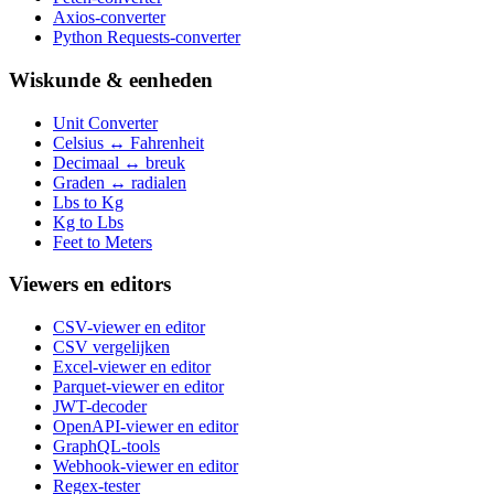
Axios-converter
Python Requests-converter
Wiskunde & eenheden
Unit Converter
Celsius ↔ Fahrenheit
Decimaal ↔ breuk
Graden ↔ radialen
Lbs to Kg
Kg to Lbs
Feet to Meters
Viewers en editors
CSV-viewer en editor
CSV vergelijken
Excel-viewer en editor
Parquet-viewer en editor
JWT-decoder
OpenAPI-viewer en editor
GraphQL-tools
Webhook-viewer en editor
Regex-tester