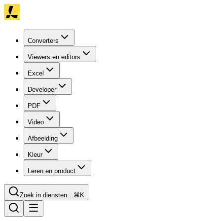
Converters
Viewers en editors
Excel
Developer
PDF
Video
Afbeelding
Kleur
Leren en product
Zoek in diensten…
⌘K