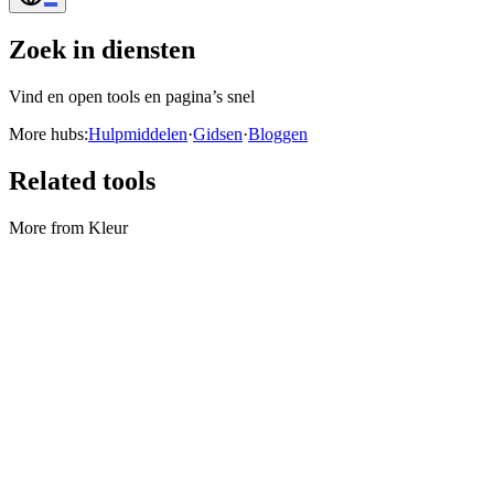
Zoek in diensten
Vind en open tools en pagina’s snel
More hubs:
Hulpmiddelen
·
Gidsen
·
Bloggen
Related tools
More from Kleur
Kleur
Kleurenpaletgenerator
Generate palettes and export PNG or JSON.
Tool uitvoeren
Kleur