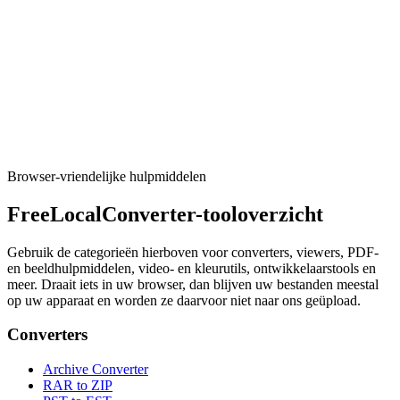
Kleur
Trending paletten
Browse curated color palettes.
Tool uitvoeren
Browser-vriendelijke hulpmiddelen
FreeLocalConverter-tooloverzicht
Gebruik de categorieën hierboven voor converters, viewers, PDF-
en beeldhulpmiddelen, video- en kleurutils, ontwikkelaarstools en
meer. Draait iets in uw browser, dan blijven uw bestanden meestal
op uw apparaat en worden ze daarvoor niet naar ons geüpload.
Converters
Archive Converter
RAR to ZIP