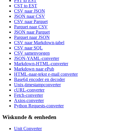
PST to EST
CST to EST
CSV naar JSON
JSON naar CSV
CSV naar Parquet
Parquet naar CSV
JSON naar Parquet
Parquet naar JSON
CSV naar Markdown-tabel
CSV naar SQL
CSV samenvoegen
JSON-YAML-converter
Markdown-HTML-converter
Markdown naar ePub
HTML-naar-tekst e-mail converter
Base64 encoder en decoder
Unix-timestampconverter
cURL-converter
Fetch-converter
Axios-converter
Python Requests-converter
Wiskunde & eenheden
Unit Converter