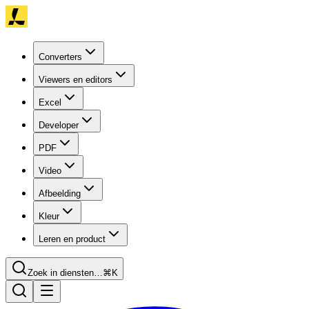
Converters
Viewers en editors
Excel
Developer
PDF
Video
Afbeelding
Kleur
Leren en product
Zoek in diensten…
⌘K