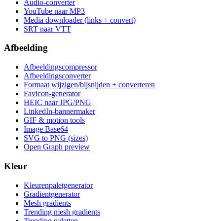
Audio-converter
YouTube naar MP3
Media downloader (links + convert)
SRT naar VTT
Afbeelding
Afbeeldingscompressor
Afbeeldingsconverter
Formaat wijzigen/bijsnijden + converteren
Favicon-generator
HEIC naar JPG/PNG
LinkedIn-bannermaker
GIF & motion tools
Image Base64
SVG to PNG (sizes)
Open Graph preview
Kleur
Kleurenpaletgenerator
Gradientgenerator
Mesh gradients
Trending mesh gradients
Trending paletten