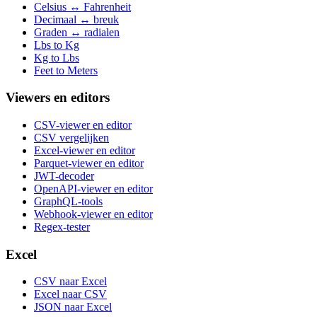
Celsius ↔ Fahrenheit
Decimaal ↔ breuk
Graden ↔ radialen
Lbs to Kg
Kg to Lbs
Feet to Meters
Viewers en editors
CSV-viewer en editor
CSV vergelijken
Excel-viewer en editor
Parquet-viewer en editor
JWT-decoder
OpenAPI-viewer en editor
GraphQL-tools
Webhook-viewer en editor
Regex-tester
Excel
CSV naar Excel
Excel naar CSV
JSON naar Excel