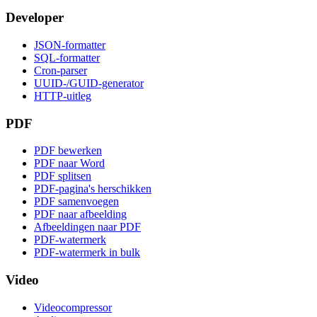
Developer
JSON-formatter
SQL-formatter
Cron-parser
UUID-/GUID-generator
HTTP-uitleg
PDF
PDF bewerken
PDF naar Word
PDF splitsen
PDF-pagina's herschikken
PDF samenvoegen
PDF naar afbeelding
Afbeeldingen naar PDF
PDF-watermerk
PDF-watermerk in bulk
Video
Videocompressor