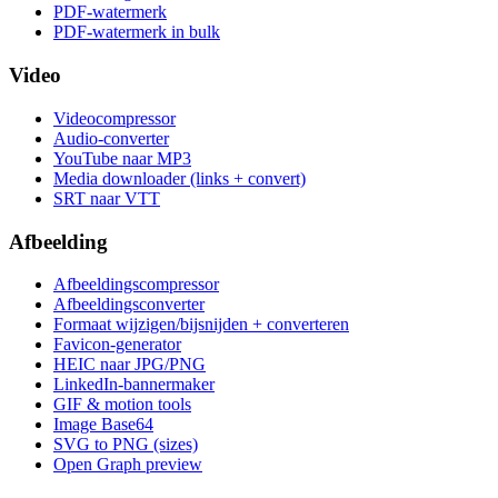
PDF-watermerk
PDF-watermerk in bulk
Video
Videocompressor
Audio-converter
YouTube naar MP3
Media downloader (links + convert)
SRT naar VTT
Afbeelding
Afbeeldingscompressor
Afbeeldingsconverter
Formaat wijzigen/bijsnijden + converteren
Favicon-generator
HEIC naar JPG/PNG
LinkedIn-bannermaker
GIF & motion tools
Image Base64
SVG to PNG (sizes)
Open Graph preview