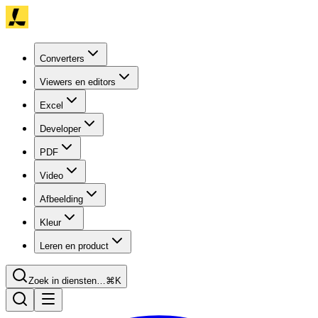
Converters
Viewers en editors
Excel
Developer
PDF
Video
Afbeelding
Kleur
Leren en product
Zoek in diensten…
⌘K