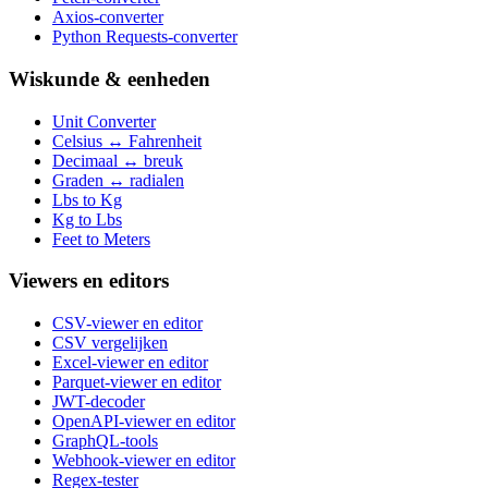
Axios-converter
Python Requests-converter
Wiskunde & eenheden
Unit Converter
Celsius ↔ Fahrenheit
Decimaal ↔ breuk
Graden ↔ radialen
Lbs to Kg
Kg to Lbs
Feet to Meters
Viewers en editors
CSV-viewer en editor
CSV vergelijken
Excel-viewer en editor
Parquet-viewer en editor
JWT-decoder
OpenAPI-viewer en editor
GraphQL-tools
Webhook-viewer en editor
Regex-tester