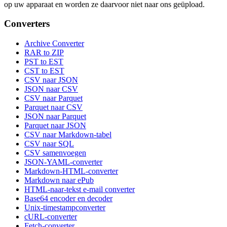
op uw apparaat en worden ze daarvoor niet naar ons geüpload.
Converters
Archive Converter
RAR to ZIP
PST to EST
CST to EST
CSV naar JSON
JSON naar CSV
CSV naar Parquet
Parquet naar CSV
JSON naar Parquet
Parquet naar JSON
CSV naar Markdown-tabel
CSV naar SQL
CSV samenvoegen
JSON-YAML-converter
Markdown-HTML-converter
Markdown naar ePub
HTML-naar-tekst e-mail converter
Base64 encoder en decoder
Unix-timestampconverter
cURL-converter
Fetch-converter