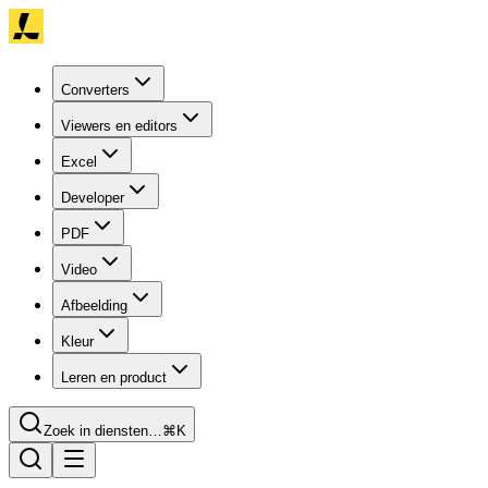
Converters
Viewers en editors
Excel
Developer
PDF
Video
Afbeelding
Kleur
Leren en product
Zoek in diensten…
⌘K