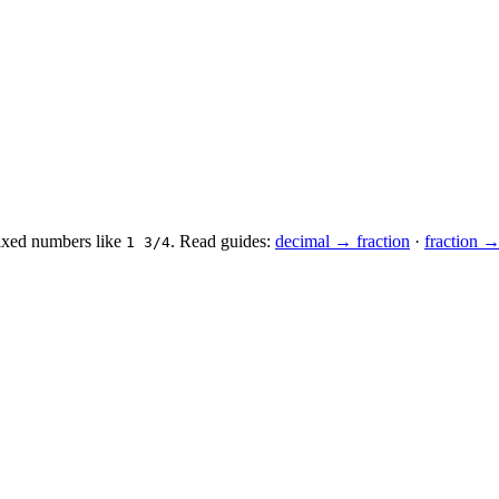
mixed numbers like
.
Read guides:
decimal → fraction
·
fraction 
1 3/4