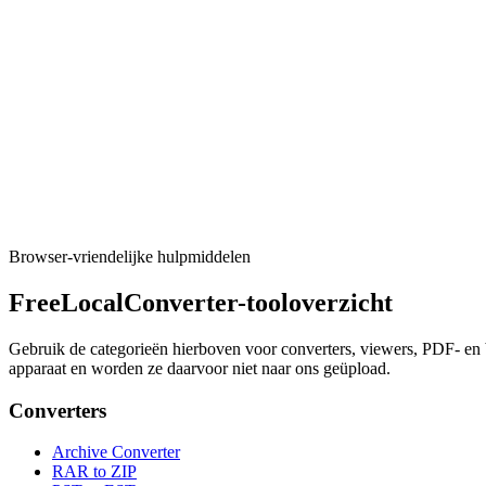
Tool uitvoeren
Wiskunde & eenheden
Unit Converter
Quick unit conversions that run locally in your browser.
Tool uitvoeren
Browser-vriendelijke hulpmiddelen
FreeLocalConverter-tooloverzicht
Gebruik de categorieën hierboven voor converters, viewers, PDF- en b
apparaat en worden ze daarvoor niet naar ons geüpload.
Converters
Archive Converter
RAR to ZIP