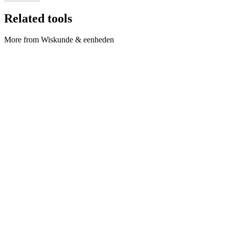
Related tools
More from Wiskunde & eenheden
Wiskunde & eenheden
Celsius ↔ Fahrenheit
Convert °C and °F both ways in the browser.
Tool uitvoeren
Wiskunde & eenheden
Feet to Meters
Convert feet (ft) to meters (m) locally.
Tool uitvoeren