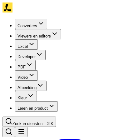
Converters
Viewers en editors
Excel
Developer
PDF
Video
Afbeelding
Kleur
Leren en product
Zoek in diensten…
⌘K