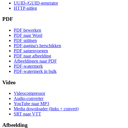
UUID-/GUID-generator
HTTP-uitleg
PDF
PDF bewerken
PDF naar Word
PDF splitsen
PDF-pagina's herschikken
PDF samenvoegen
PDF naar afbeelding
Afbeeldingen naar PDF
PDF-watermerk
PDF-watermerk in bulk
Video
Videocompressor
Audio-converter
YouTube naar MP3
Media downloader (links + convert)
SRT naar VTT
Afbeelding