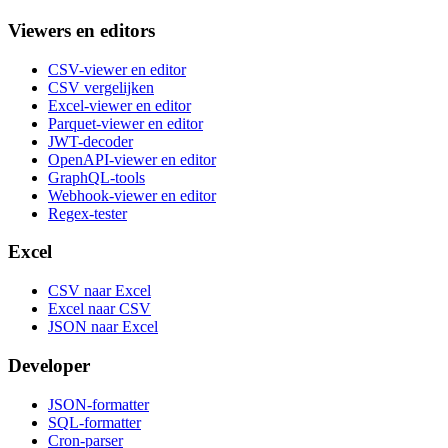
Viewers en editors
CSV-viewer en editor
CSV vergelijken
Excel-viewer en editor
Parquet-viewer en editor
JWT-decoder
OpenAPI-viewer en editor
GraphQL-tools
Webhook-viewer en editor
Regex-tester
Excel
CSV naar Excel
Excel naar CSV
JSON naar Excel
Developer
JSON-formatter
SQL-formatter
Cron-parser