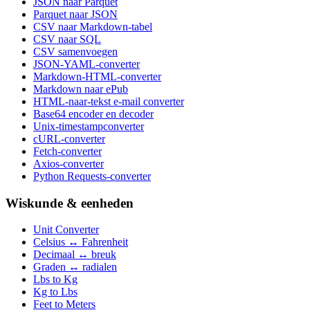
JSON naar Parquet
Parquet naar JSON
CSV naar Markdown-tabel
CSV naar SQL
CSV samenvoegen
JSON-YAML-converter
Markdown-HTML-converter
Markdown naar ePub
HTML-naar-tekst e-mail converter
Base64 encoder en decoder
Unix-timestampconverter
cURL-converter
Fetch-converter
Axios-converter
Python Requests-converter
Wiskunde & eenheden
Unit Converter
Celsius ↔ Fahrenheit
Decimaal ↔ breuk
Graden ↔ radialen
Lbs to Kg
Kg to Lbs
Feet to Meters