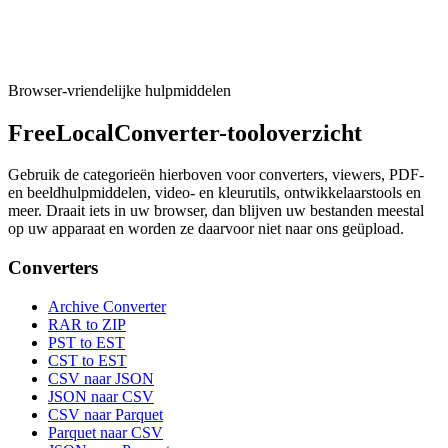
(PostgreSQL, MySQL, SQLite).
Tool uitvoeren
Browser-vriendelijke hulpmiddelen
FreeLocalConverter-tooloverzicht
Gebruik de categorieën hierboven voor converters, viewers, PDF-
en beeldhulpmiddelen, video- en kleurutils, ontwikkelaarstools en
meer. Draait iets in uw browser, dan blijven uw bestanden meestal
op uw apparaat en worden ze daarvoor niet naar ons geüpload.
Converters
Archive Converter
RAR to ZIP
PST to EST
CST to EST
CSV naar JSON
JSON naar CSV
CSV naar Parquet
Parquet naar CSV