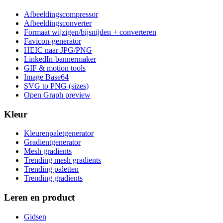
Afbeeldingscompressor
Afbeeldingsconverter
Formaat wijzigen/bijsnijden + converteren
Favicon-generator
HEIC naar JPG/PNG
LinkedIn-bannermaker
GIF & motion tools
Image Base64
SVG to PNG (sizes)
Open Graph preview
Kleur
Kleurenpaletgenerator
Gradientgenerator
Mesh gradients
Trending mesh gradients
Trending paletten
Trending gradients
Leren en product
Gidsen