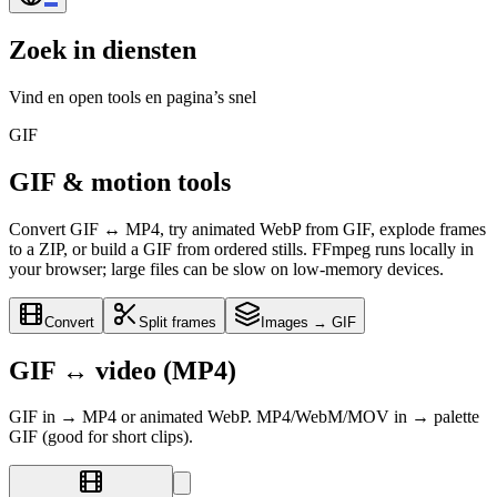
Zoek in diensten
Vind en open tools en pagina’s snel
GIF
GIF & motion tools
Convert GIF ↔ MP4, try animated WebP from GIF, explode frames
to a ZIP, or build a GIF from ordered stills. FFmpeg runs locally in
your browser; large files can be slow on low-memory devices.
Convert
Split frames
Images → GIF
GIF ↔ video (MP4)
GIF in → MP4 or animated WebP. MP4/WebM/MOV in → palette
GIF (good for short clips).