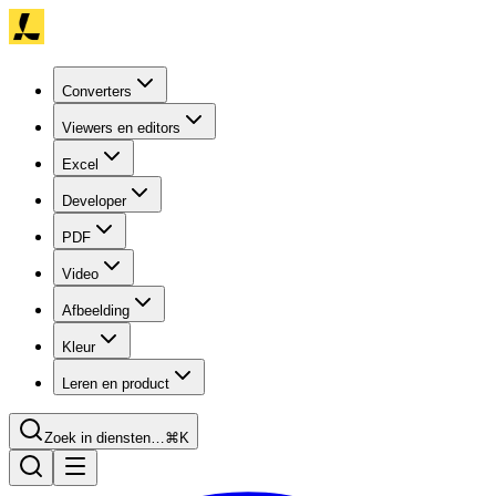
Converters
Viewers en editors
Excel
Developer
PDF
Video
Afbeelding
Kleur
Leren en product
Zoek in diensten…
⌘K