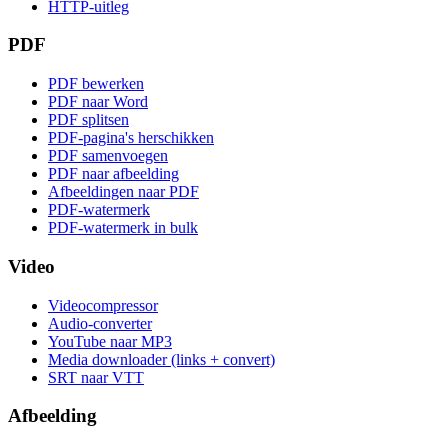
HTTP-uitleg
PDF
PDF bewerken
PDF naar Word
PDF splitsen
PDF-pagina's herschikken
PDF samenvoegen
PDF naar afbeelding
Afbeeldingen naar PDF
PDF-watermerk
PDF-watermerk in bulk
Video
Videocompressor
Audio-converter
YouTube naar MP3
Media downloader (links + convert)
SRT naar VTT
Afbeelding