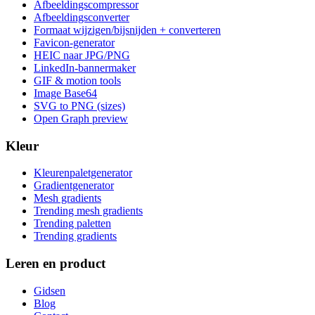
Afbeeldingscompressor
Afbeeldingsconverter
Formaat wijzigen/bijsnijden + converteren
Favicon-generator
HEIC naar JPG/PNG
LinkedIn-bannermaker
GIF & motion tools
Image Base64
SVG to PNG (sizes)
Open Graph preview
Kleur
Kleurenpaletgenerator
Gradientgenerator
Mesh gradients
Trending mesh gradients
Trending paletten
Trending gradients
Leren en product
Gidsen
Blog