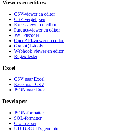
Viewers en editors
CSV-viewer en editor
CSV vergelijken
Excel-viewer en editor
Parquet-viewer en editor
JWT-decoder
OpenAPI-viewer en editor
GraphQL-tools
Webhook-viewer en editor
Regex-tester
Excel
CSV naar Excel
Excel naar CSV
JSON naar Excel
Developer
JSON-formatter
SQL-formatter
Cron-parser
UUID-/GUID-generator