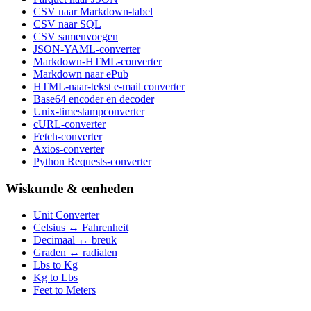
CSV naar Markdown-tabel
CSV naar SQL
CSV samenvoegen
JSON-YAML-converter
Markdown-HTML-converter
Markdown naar ePub
HTML-naar-tekst e-mail converter
Base64 encoder en decoder
Unix-timestampconverter
cURL-converter
Fetch-converter
Axios-converter
Python Requests-converter
Wiskunde & eenheden
Unit Converter
Celsius ↔ Fahrenheit
Decimaal ↔ breuk
Graden ↔ radialen
Lbs to Kg
Kg to Lbs
Feet to Meters