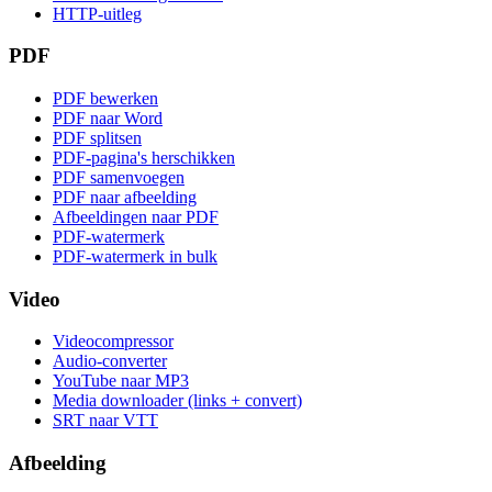
HTTP-uitleg
PDF
PDF bewerken
PDF naar Word
PDF splitsen
PDF-pagina's herschikken
PDF samenvoegen
PDF naar afbeelding
Afbeeldingen naar PDF
PDF-watermerk
PDF-watermerk in bulk
Video
Videocompressor
Audio-converter
YouTube naar MP3
Media downloader (links + convert)
SRT naar VTT
Afbeelding