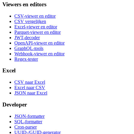
Viewers en editors
CSV-viewer en editor
CSV vergelijken
Excel-viewer en editor
Parquet-viewer en editor
JWT-decoder
OpenAPI-viewer en editor
GraphQL-tools
Webhook-viewer en editor
Regex-tester
Excel
CSV naar Excel
Excel naar CSV
JSON naar Excel
Developer
JSON-formatter
SQL-formatter
Cron-parser
UUID-/GUID-generator