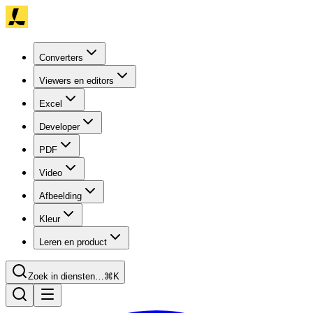
Converters
Viewers en editors
Excel
Developer
PDF
Video
Afbeelding
Kleur
Leren en product
Zoek in diensten…
⌘K