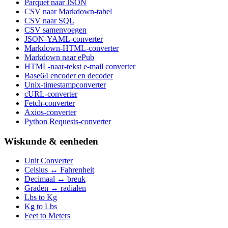
Parquet naar JSON
CSV naar Markdown-tabel
CSV naar SQL
CSV samenvoegen
JSON-YAML-converter
Markdown-HTML-converter
Markdown naar ePub
HTML-naar-tekst e-mail converter
Base64 encoder en decoder
Unix-timestampconverter
cURL-converter
Fetch-converter
Axios-converter
Python Requests-converter
Wiskunde & eenheden
Unit Converter
Celsius ↔ Fahrenheit
Decimaal ↔ breuk
Graden ↔ radialen
Lbs to Kg
Kg to Lbs
Feet to Meters