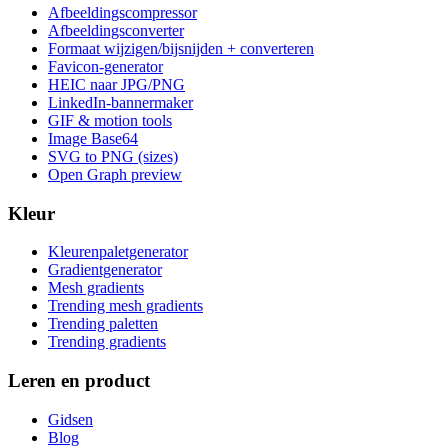
Afbeeldingscompressor
Afbeeldingsconverter
Formaat wijzigen/bijsnijden + converteren
Favicon-generator
HEIC naar JPG/PNG
LinkedIn-bannermaker
GIF & motion tools
Image Base64
SVG to PNG (sizes)
Open Graph preview
Kleur
Kleurenpaletgenerator
Gradientgenerator
Mesh gradients
Trending mesh gradients
Trending paletten
Trending gradients
Leren en product
Gidsen
Blog