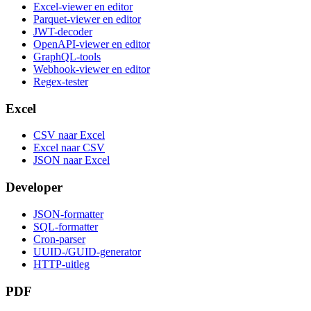
Excel-viewer en editor
Parquet-viewer en editor
JWT-decoder
OpenAPI-viewer en editor
GraphQL-tools
Webhook-viewer en editor
Regex-tester
Excel
CSV naar Excel
Excel naar CSV
JSON naar Excel
Developer
JSON-formatter
SQL-formatter
Cron-parser
UUID-/GUID-generator
HTTP-uitleg
PDF