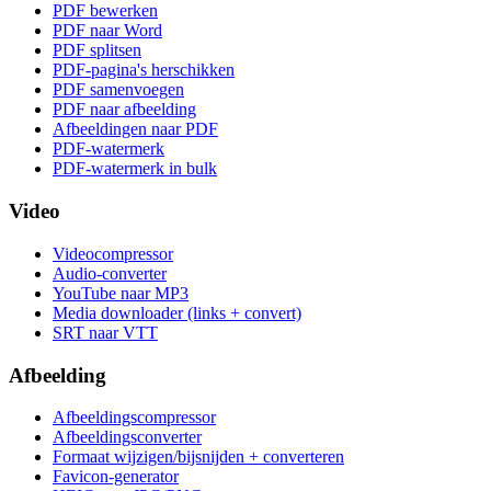
PDF bewerken
PDF naar Word
PDF splitsen
PDF-pagina's herschikken
PDF samenvoegen
PDF naar afbeelding
Afbeeldingen naar PDF
PDF-watermerk
PDF-watermerk in bulk
Video
Videocompressor
Audio-converter
YouTube naar MP3
Media downloader (links + convert)
SRT naar VTT
Afbeelding
Afbeeldingscompressor
Afbeeldingsconverter
Formaat wijzigen/bijsnijden + converteren
Favicon-generator