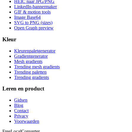
HEIC naar JPG/PNG
LinkedIn-bannermaker
GIF & motion tools
Image Base64
SVG to PNG (sizes)
Open Graph preview
Kleur
Kleurenpaletgenerator
Gradientgenerator
Mesh gradients
Trending mesh gradients
Trending paletten
Trending gradients
Leren en product
Gidsen
Blog
Contact
Privacy
Voorwaarden
FreeLocalConverter