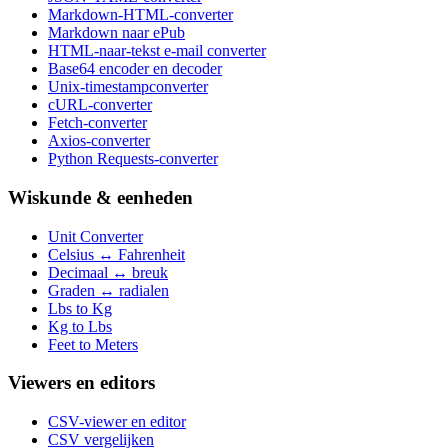
Markdown-HTML-converter
Markdown naar ePub
HTML-naar-tekst e-mail converter
Base64 encoder en decoder
Unix-timestampconverter
cURL-converter
Fetch-converter
Axios-converter
Python Requests-converter
Wiskunde & eenheden
Unit Converter
Celsius ↔ Fahrenheit
Decimaal ↔ breuk
Graden ↔ radialen
Lbs to Kg
Kg to Lbs
Feet to Meters
Viewers en editors
CSV-viewer en editor
CSV vergelijken