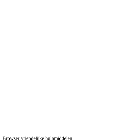
Reorder or remove pages, then save a new PDF.
Tool uitvoeren
PDF
PDF-watermerk
Add text or image watermarks to PDFs.
Tool uitvoeren
PDF
PDF-watermerk in bulk
Apply one watermark to many PDFs and download a ZIP.
Tool uitvoeren
Browser-vriendelijke hulpmiddelen