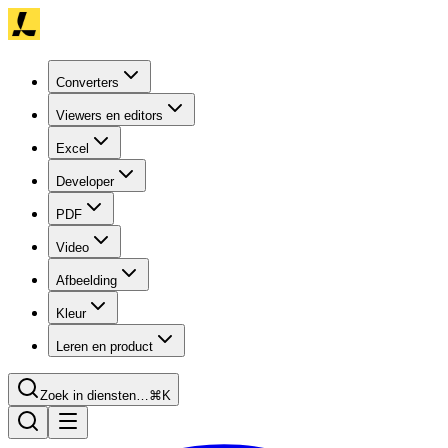
Converters
Viewers en editors
Excel
Developer
PDF
Video
Afbeelding
Kleur
Leren en product
Zoek in diensten…
⌘K