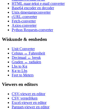
HTML-naar-tekst e-mail converter
Base64 encoder en decoder
Unix-timestampconverter
cURL-converter
Fetch-converter
Axios-converter
Python Requests-converter
Wiskunde & eenheden
Unit Converter
Celsius ↔ Fahrenheit
Decimaal ↔ breuk
Graden ↔ radialen
Lbs to Kg
Kg to Lbs
Feet to Meters
Viewers en editors
CSV-viewer en editor
CSV vergelijken
Excel-viewer en editor
Parquet-viewer en editor