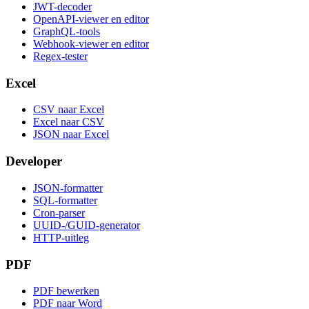
JWT-decoder
OpenAPI-viewer en editor
GraphQL-tools
Webhook-viewer en editor
Regex-tester
Excel
CSV naar Excel
Excel naar CSV
JSON naar Excel
Developer
JSON-formatter
SQL-formatter
Cron-parser
UUID-/GUID-generator
HTTP-uitleg
PDF
PDF bewerken
PDF naar Word