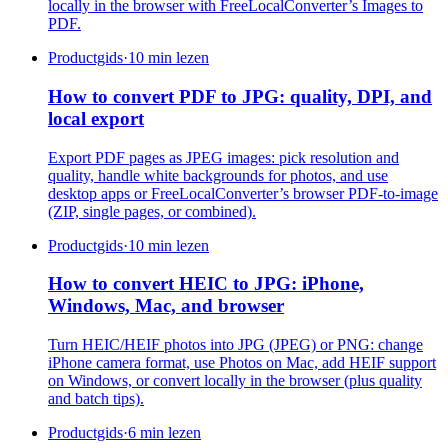
locally in the browser with FreeLocalConverter’s Images to
PDF.
Productgids
·
10 min lezen
How to convert PDF to JPG: quality, DPI, and
local export
Export PDF pages as JPEG images: pick resolution and
quality, handle white backgrounds for photos, and use
desktop apps or FreeLocalConverter’s browser PDF-to-image
(ZIP, single pages, or combined).
Productgids
·
10 min lezen
How to convert HEIC to JPG: iPhone,
Windows, Mac, and browser
Turn HEIC/HEIF photos into JPG (JPEG) or PNG: change
iPhone camera format, use Photos on Mac, add HEIF support
on Windows, or convert locally in the browser (plus quality
and batch tips).
Productgids
·
6 min lezen