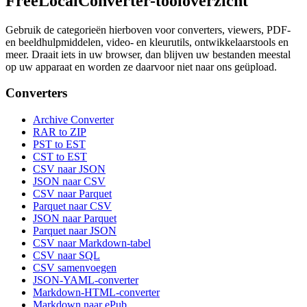
FreeLocalConverter-tooloverzicht
Gebruik de categorieën hierboven voor converters, viewers, PDF-
en beeldhulpmiddelen, video- en kleurutils, ontwikkelaarstools en
meer. Draait iets in uw browser, dan blijven uw bestanden meestal
op uw apparaat en worden ze daarvoor niet naar ons geüpload.
Converters
Archive Converter
RAR to ZIP
PST to EST
CST to EST
CSV naar JSON
JSON naar CSV
CSV naar Parquet
Parquet naar CSV
JSON naar Parquet
Parquet naar JSON
CSV naar Markdown-tabel
CSV naar SQL
CSV samenvoegen
JSON-YAML-converter
Markdown-HTML-converter
Markdown naar ePub