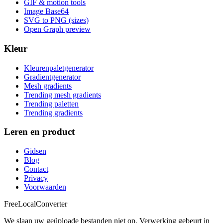
GIF & motion tools
Image Base64
SVG to PNG (sizes)
Open Graph preview
Kleur
Kleurenpaletgenerator
Gradientgenerator
Mesh gradients
Trending mesh gradients
Trending paletten
Trending gradients
Leren en product
Gidsen
Blog
Contact
Privacy
Voorwaarden
FreeLocalConverter
We slaan uw geüploade bestanden niet op. Verwerking gebeurt in