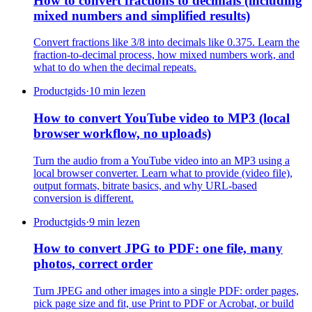
How to convert fractions to decimals (including
mixed numbers and simplified results)
Convert fractions like 3/8 into decimals like 0.375. Learn the
fraction-to-decimal process, how mixed numbers work, and
what to do when the decimal repeats.
Productgids
·
10 min lezen
How to convert YouTube video to MP3 (local
browser workflow, no uploads)
Turn the audio from a YouTube video into an MP3 using a
local browser converter. Learn what to provide (video file),
output formats, bitrate basics, and why URL-based
conversion is different.
Productgids
·
9 min lezen
How to convert JPG to PDF: one file, many
photos, correct order
Turn JPEG and other images into a single PDF: order pages,
pick page size and fit, use Print to PDF or Acrobat, or build