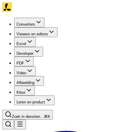
Converters
Viewers en editors
Excel
Developer
PDF
Video
Afbeelding
Kleur
Leren en product
Zoek in diensten…
⌘K