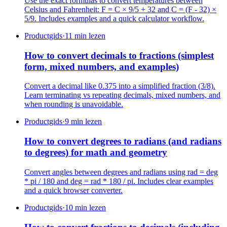
Use the exact formulas to convert temperatures between
Celsius and Fahrenheit: F = C × 9/5 + 32 and C = (F - 32) ×
5/9. Includes examples and a quick calculator workflow.
Productgids
·
11 min lezen
How to convert decimals to fractions (simplest
form, mixed numbers, and examples)
Convert a decimal like 0.375 into a simplified fraction (3/8).
Learn terminating vs repeating decimals, mixed numbers, and
when rounding is unavoidable.
Productgids
·
9 min lezen
How to convert degrees to radians (and radians
to degrees) for math and geometry
Convert angles between degrees and radians using rad = deg
* pi / 180 and deg = rad * 180 / pi. Includes clear examples
and a quick browser converter.
Productgids
·
10 min lezen