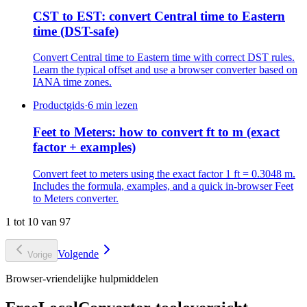
CST to EST: convert Central time to Eastern
time (DST-safe)
Convert Central time to Eastern time with correct DST rules.
Learn the typical offset and use a browser converter based on
IANA time zones.
Productgids
·
6 min lezen
Feet to Meters: how to convert ft to m (exact
factor + examples)
Convert feet to meters using the exact factor 1 ft = 0.3048 m.
Includes the formula, examples, and a quick in-browser Feet
to Meters converter.
1 tot 10 van 97
Volgende
Vorige
Browser-vriendelijke hulpmiddelen