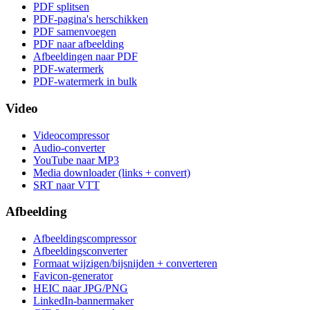
PDF splitsen
PDF-pagina's herschikken
PDF samenvoegen
PDF naar afbeelding
Afbeeldingen naar PDF
PDF-watermerk
PDF-watermerk in bulk
Video
Videocompressor
Audio-converter
YouTube naar MP3
Media downloader (links + convert)
SRT naar VTT
Afbeelding
Afbeeldingscompressor
Afbeeldingsconverter
Formaat wijzigen/bijsnijden + converteren
Favicon-generator
HEIC naar JPG/PNG
LinkedIn-bannermaker