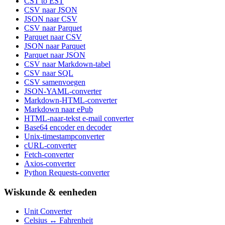
CST to EST
CSV naar JSON
JSON naar CSV
CSV naar Parquet
Parquet naar CSV
JSON naar Parquet
Parquet naar JSON
CSV naar Markdown-tabel
CSV naar SQL
CSV samenvoegen
JSON-YAML-converter
Markdown-HTML-converter
Markdown naar ePub
HTML-naar-tekst e-mail converter
Base64 encoder en decoder
Unix-timestampconverter
cURL-converter
Fetch-converter
Axios-converter
Python Requests-converter
Wiskunde & eenheden
Unit Converter
Celsius ↔ Fahrenheit