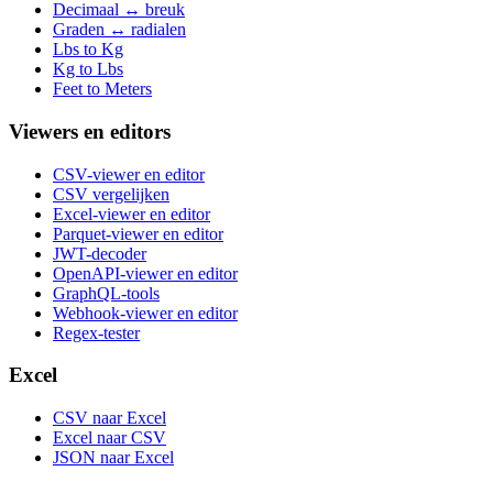
Decimaal ↔ breuk
Graden ↔ radialen
Lbs to Kg
Kg to Lbs
Feet to Meters
Viewers en editors
CSV-viewer en editor
CSV vergelijken
Excel-viewer en editor
Parquet-viewer en editor
JWT-decoder
OpenAPI-viewer en editor
GraphQL-tools
Webhook-viewer en editor
Regex-tester
Excel
CSV naar Excel
Excel naar CSV
JSON naar Excel