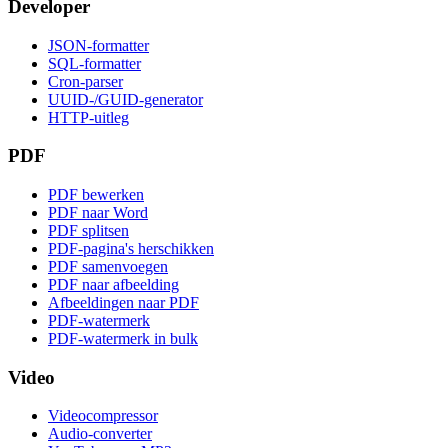
Developer
JSON-formatter
SQL-formatter
Cron-parser
UUID-/GUID-generator
HTTP-uitleg
PDF
PDF bewerken
PDF naar Word
PDF splitsen
PDF-pagina's herschikken
PDF samenvoegen
PDF naar afbeelding
Afbeeldingen naar PDF
PDF-watermerk
PDF-watermerk in bulk
Video
Videocompressor
Audio-converter