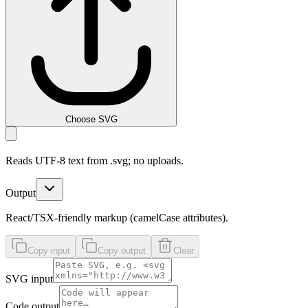
Choose SVG
Reads UTF-8 text from .svg; no uploads.
Output
React/TSX-friendly markup (camelCase attributes).
Copy input
Copy output
Clear
SVG input
Code output