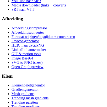
YouTube naar MP3
Media downloader (links + convert)
SRT naar VTT
Afbeelding
Afbeeldingscompressor
Afbeeldingsconverter
Formaat wijzigen/bijsnijden + converteren
Favicon-generator
HEIC naar JPG/PNG
LinkedIn-bannermaker
GIF & motion tools
Image Base64
SVG to PNG (sizes)
Open Graph preview
Kleur
Kleurenpaletgenerator
Gradientgenerator
Mesh gradients
Trending mesh gradients
Trending paletten
Trending gradients