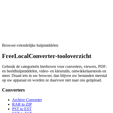
Developer
UUID-/GUID-generator
Generate v1, v4, v7, or nil UUIDs in bulk with copy-friendly
formats for apps and tests.
Tool uitvoeren
Browser-vriendelijke hulpmiddelen
FreeLocalConverter-tooloverzicht
Gebruik de categorieën hierboven voor converters, viewers, PDF-
en beeldhulpmiddelen, video- en kleurutils, ontwikkelaarstools en
meer. Draait iets in uw browser, dan blijven uw bestanden meestal
op uw apparaat en worden ze daarvoor niet naar ons geüpload.
Converters
Archive Converter
RAR to ZIP
PST to EST