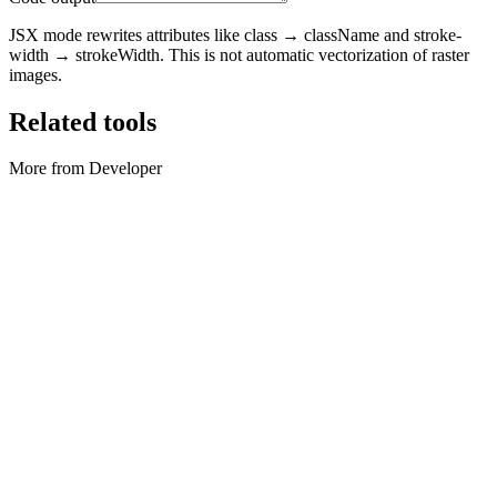
JSX mode rewrites attributes like class → className and stroke-
width → strokeWidth. This is not automatic vectorization of raster
images.
Related tools
More from Developer
Developer
Cron-parser
Parse cron, preview next runs, and convert simple English phrases
to schedules.
Tool uitvoeren
Developer
HTTP-uitleg