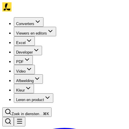
Converters
Viewers en editors
Excel
Developer
PDF
Video
Afbeelding
Kleur
Leren en product
Zoek in diensten…
⌘K