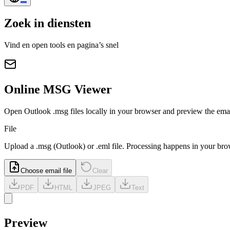
Zoek in diensten
Vind en open tools en pagina’s snel
Online MSG Viewer
Open Outlook .msg files locally in your browser and preview the emai
File
Upload a
.msg
(Outlook) or
.eml
file. Processing happens in your bro
Choose email file
Clear
PDF
HTML
JPEG
Text
Preview