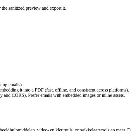
he sanitized preview and export it.
ing emails).
edding it into a PDF (fast, offline, and consistent across platforms).
acy and CORS). Prefer emails with embedded images or inline assets.
eeldhulpmiddelen, video- en kleurutils, ontwikkelaarstools en meer. D