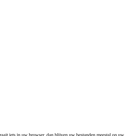
raait iets in uw browser, dan blijven uw bestanden meestal op uw