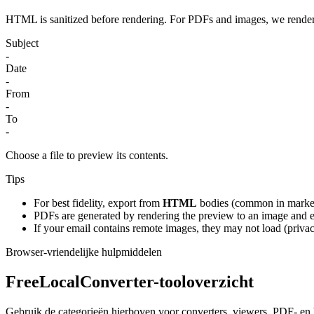
HTML is sanitized before rendering. For PDFs and images, we render t
Subject
-
Date
-
From
-
To
-
Choose a file to preview its contents.
Tips
For best fidelity, export from
HTML
bodies (common in market
PDFs are generated by rendering the preview to an image and emb
If your email contains remote images, they may not load (priv
Browser-vriendelijke hulpmiddelen
FreeLocalConverter-tooloverzicht
Gebruik de categorieën hierboven voor converters, viewers, PDF- en b