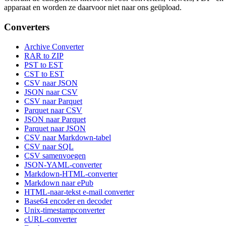
apparaat en worden ze daarvoor niet naar ons geüpload.
Converters
Archive Converter
RAR to ZIP
PST to EST
CST to EST
CSV naar JSON
JSON naar CSV
CSV naar Parquet
Parquet naar CSV
JSON naar Parquet
Parquet naar JSON
CSV naar Markdown-tabel
CSV naar SQL
CSV samenvoegen
JSON-YAML-converter
Markdown-HTML-converter
Markdown naar ePub
HTML-naar-tekst e-mail converter
Base64 encoder en decoder
Unix-timestampconverter
cURL-converter