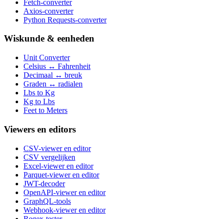
Fetch-converter
Axios-converter
Python Requests-converter
Wiskunde & eenheden
Unit Converter
Celsius ↔ Fahrenheit
Decimaal ↔ breuk
Graden ↔ radialen
Lbs to Kg
Kg to Lbs
Feet to Meters
Viewers en editors
CSV-viewer en editor
CSV vergelijken
Excel-viewer en editor
Parquet-viewer en editor
JWT-decoder
OpenAPI-viewer en editor
GraphQL-tools
Webhook-viewer en editor
Regex-tester