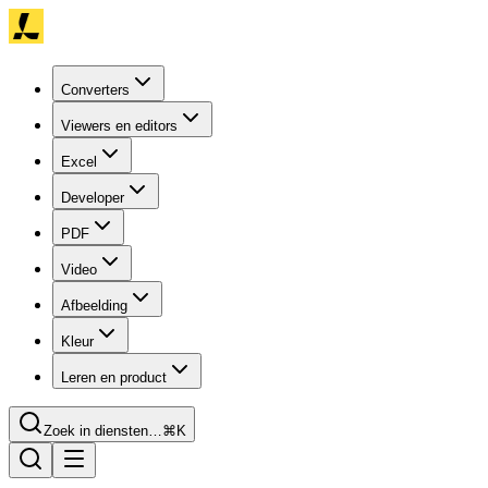
Converters
Viewers en editors
Excel
Developer
PDF
Video
Afbeelding
Kleur
Leren en product
Zoek in diensten…
⌘K