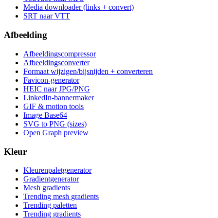
Media downloader (links + convert)
SRT naar VTT
Afbeelding
Afbeeldingscompressor
Afbeeldingsconverter
Formaat wijzigen/bijsnijden + converteren
Favicon-generator
HEIC naar JPG/PNG
LinkedIn-bannermaker
GIF & motion tools
Image Base64
SVG to PNG (sizes)
Open Graph preview
Kleur
Kleurenpaletgenerator
Gradientgenerator
Mesh gradients
Trending mesh gradients
Trending paletten
Trending gradients