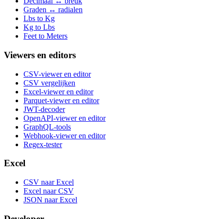
Decimaal ↔ breuk
Graden ↔ radialen
Lbs to Kg
Kg to Lbs
Feet to Meters
Viewers en editors
CSV-viewer en editor
CSV vergelijken
Excel-viewer en editor
Parquet-viewer en editor
JWT-decoder
OpenAPI-viewer en editor
GraphQL-tools
Webhook-viewer en editor
Regex-tester
Excel
CSV naar Excel
Excel naar CSV
JSON naar Excel
Developer