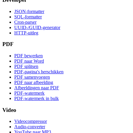
JSON-formatter
SQL-formatter
Cron-parser
UUID-/GUID-generator
HTTP-uitleg
PDF
PDF bewerken
PDF naar Word
PDF splitsen
PDF-pagina's herschikken
PDF samenvoegen
PDF naar afbeelding
Afbeeldingen naar PDF
PDF-watermerk
PDF-watermerk in bulk
Video
Videocompressor
Audio-converter
YouTube naar MP3