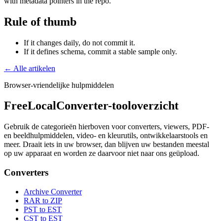
with metadata pointers in the repo.
Rule of thumb
If it changes daily, do not commit it.
If it defines schema, commit a stable sample only.
← Alle artikelen
Browser-vriendelijke hulpmiddelen
FreeLocalConverter-tooloverzicht
Gebruik de categorieën hierboven voor converters, viewers, PDF-
en beeldhulpmiddelen, video- en kleurutils, ontwikkelaarstools en
meer. Draait iets in uw browser, dan blijven uw bestanden meestal
op uw apparaat en worden ze daarvoor niet naar ons geüpload.
Converters
Archive Converter
RAR to ZIP
PST to EST
CST to EST