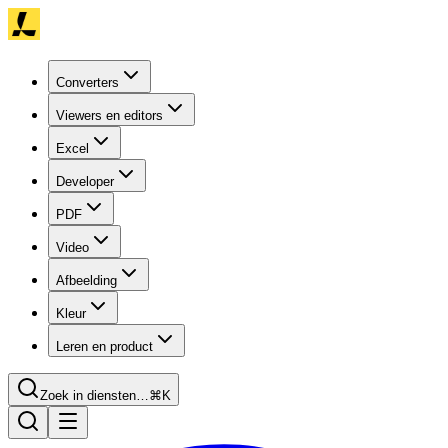
Converters
Viewers en editors
Excel
Developer
PDF
Video
Afbeelding
Kleur
Leren en product
Zoek in diensten…
⌘K