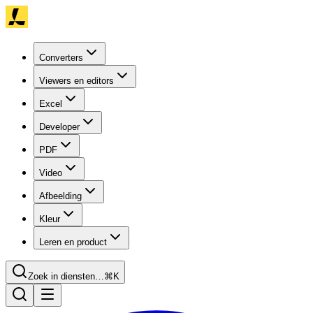
Converters
Viewers en editors
Excel
Developer
PDF
Video
Afbeelding
Kleur
Leren en product
Zoek in diensten…
⌘K