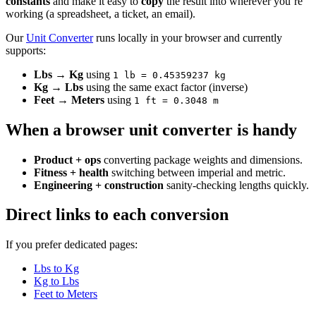
constants
and make it easy to
copy
the result into wherever you’re
working (a spreadsheet, a ticket, an email).
Our
Unit Converter
runs locally in your browser and currently
supports:
Lbs → Kg
using
1 lb = 0.45359237 kg
Kg → Lbs
using the same exact factor (inverse)
Feet → Meters
using
1 ft = 0.3048 m
When a browser unit converter is handy
Product + ops
converting package weights and dimensions.
Fitness + health
switching between imperial and metric.
Engineering + construction
sanity-checking lengths quickly.
Direct links to each conversion
If you prefer dedicated pages:
Lbs to Kg
Kg to Lbs
Feet to Meters