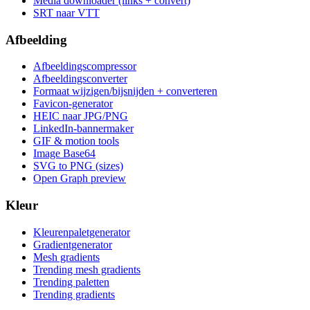
Media downloader (links + convert)
SRT naar VTT
Afbeelding
Afbeeldingscompressor
Afbeeldingsconverter
Formaat wijzigen/bijsnijden + converteren
Favicon-generator
HEIC naar JPG/PNG
LinkedIn-bannermaker
GIF & motion tools
Image Base64
SVG to PNG (sizes)
Open Graph preview
Kleur
Kleurenpaletgenerator
Gradientgenerator
Mesh gradients
Trending mesh gradients
Trending paletten
Trending gradients