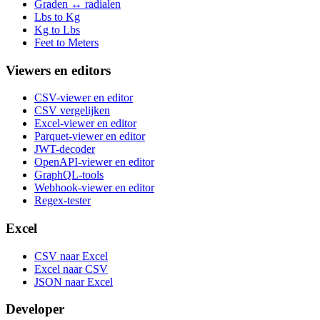
Graden ↔ radialen
Lbs to Kg
Kg to Lbs
Feet to Meters
Viewers en editors
CSV-viewer en editor
CSV vergelijken
Excel-viewer en editor
Parquet-viewer en editor
JWT-decoder
OpenAPI-viewer en editor
GraphQL-tools
Webhook-viewer en editor
Regex-tester
Excel
CSV naar Excel
Excel naar CSV
JSON naar Excel
Developer