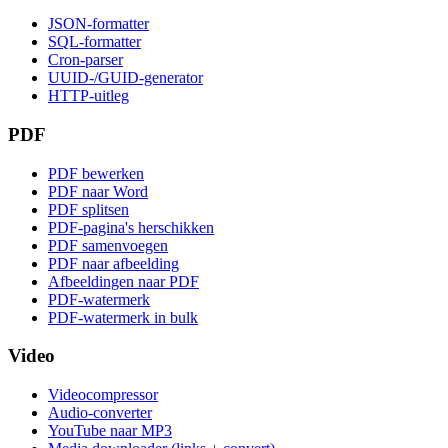
JSON-formatter
SQL-formatter
Cron-parser
UUID-/GUID-generator
HTTP-uitleg
PDF
PDF bewerken
PDF naar Word
PDF splitsen
PDF-pagina's herschikken
PDF samenvoegen
PDF naar afbeelding
Afbeeldingen naar PDF
PDF-watermerk
PDF-watermerk in bulk
Video
Videocompressor
Audio-converter
YouTube naar MP3