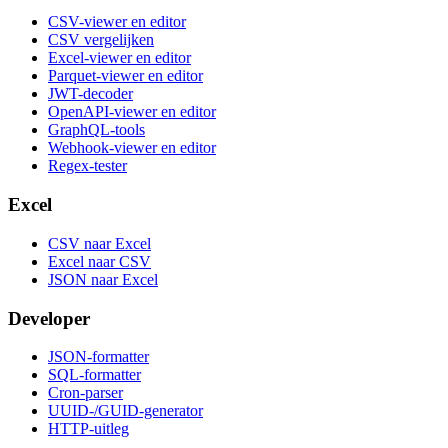
CSV-viewer en editor
CSV vergelijken
Excel-viewer en editor
Parquet-viewer en editor
JWT-decoder
OpenAPI-viewer en editor
GraphQL-tools
Webhook-viewer en editor
Regex-tester
Excel
CSV naar Excel
Excel naar CSV
JSON naar Excel
Developer
JSON-formatter
SQL-formatter
Cron-parser
UUID-/GUID-generator
HTTP-uitleg