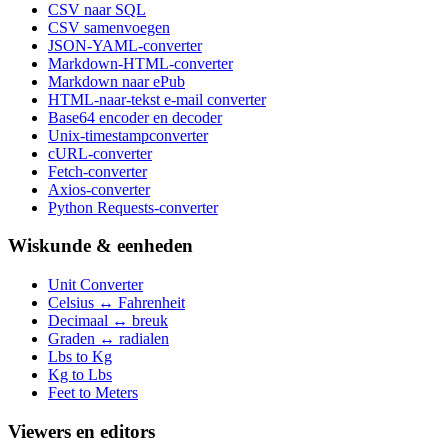
CSV naar SQL
CSV samenvoegen
JSON-YAML-converter
Markdown-HTML-converter
Markdown naar ePub
HTML-naar-tekst e-mail converter
Base64 encoder en decoder
Unix-timestampconverter
cURL-converter
Fetch-converter
Axios-converter
Python Requests-converter
Wiskunde & eenheden
Unit Converter
Celsius ↔ Fahrenheit
Decimaal ↔ breuk
Graden ↔ radialen
Lbs to Kg
Kg to Lbs
Feet to Meters
Viewers en editors