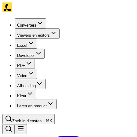
Converters
Viewers en editors
Excel
Developer
PDF
Video
Afbeelding
Kleur
Leren en product
Zoek in diensten…
⌘K