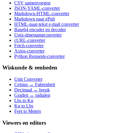
CSV samenvoegen
JSON-YAML-converter
Markdown-HTML-converter
Markdown naar ePub
HTML-naar-tekst e-mail converter
Base64 encoder en decoder
Unix-timestampconverter
cURL-converter
Fetch-converter
Axios-converter
Python Requests-converter
Wiskunde & eenheden
Unit Converter
Celsius ↔ Fahrenheit
Decimaal ↔ breuk
Graden ↔ radialen
Lbs to Kg
Kg to Lbs
Feet to Meters
Viewers en editors