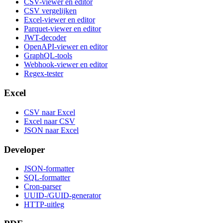
CSV-viewer en editor
CSV vergelijken
Excel-viewer en editor
Parquet-viewer en editor
JWT-decoder
OpenAPI-viewer en editor
GraphQL-tools
Webhook-viewer en editor
Regex-tester
Excel
CSV naar Excel
Excel naar CSV
JSON naar Excel
Developer
JSON-formatter
SQL-formatter
Cron-parser
UUID-/GUID-generator
HTTP-uitleg