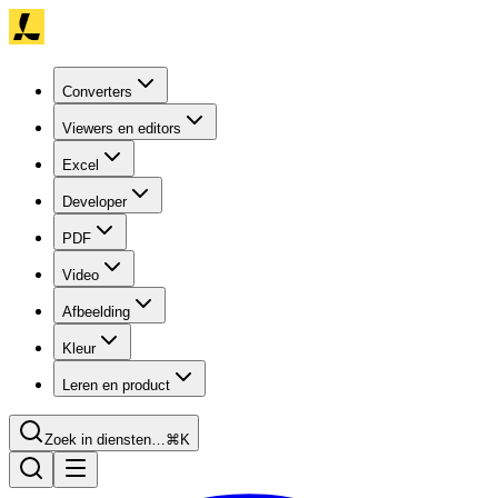
Converters
Viewers en editors
Excel
Developer
PDF
Video
Afbeelding
Kleur
Leren en product
Zoek in diensten…
⌘K