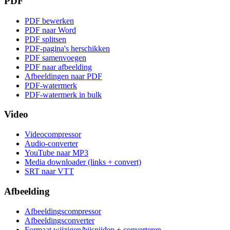
PDF
PDF bewerken
PDF naar Word
PDF splitsen
PDF-pagina's herschikken
PDF samenvoegen
PDF naar afbeelding
Afbeeldingen naar PDF
PDF-watermerk
PDF-watermerk in bulk
Video
Videocompressor
Audio-converter
YouTube naar MP3
Media downloader (links + convert)
SRT naar VTT
Afbeelding
Afbeeldingscompressor
Afbeeldingsconverter
Formaat wijzigen/bijsnijden + converteren