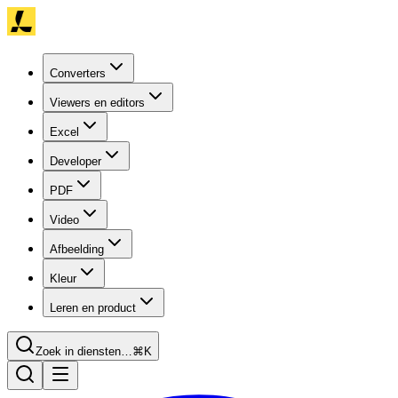
Converters
Viewers en editors
Excel
Developer
PDF
Video
Afbeelding
Kleur
Leren en product
Zoek in diensten…
⌘K