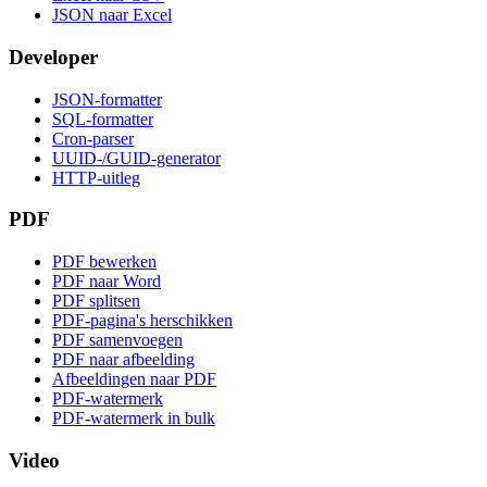
JSON naar Excel
Developer
JSON-formatter
SQL-formatter
Cron-parser
UUID-/GUID-generator
HTTP-uitleg
PDF
PDF bewerken
PDF naar Word
PDF splitsen
PDF-pagina's herschikken
PDF samenvoegen
PDF naar afbeelding
Afbeeldingen naar PDF
PDF-watermerk
PDF-watermerk in bulk
Video