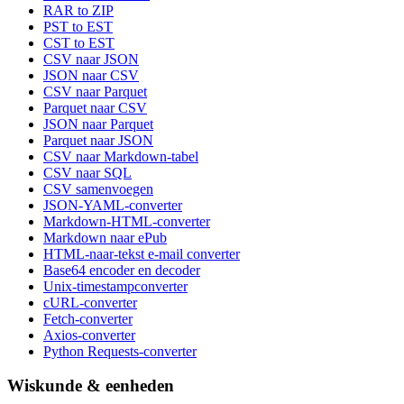
RAR to ZIP
PST to EST
CST to EST
CSV naar JSON
JSON naar CSV
CSV naar Parquet
Parquet naar CSV
JSON naar Parquet
Parquet naar JSON
CSV naar Markdown-tabel
CSV naar SQL
CSV samenvoegen
JSON-YAML-converter
Markdown-HTML-converter
Markdown naar ePub
HTML-naar-tekst e-mail converter
Base64 encoder en decoder
Unix-timestampconverter
cURL-converter
Fetch-converter
Axios-converter
Python Requests-converter
Wiskunde & eenheden