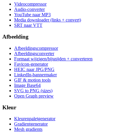
Videocompressor
Audio-converter
YouTube naar MP3
Media downloader (links + convert)
SRT naar VTT
Afbeelding
Afbeeldingscompressor
Afbeeldingsconverter
Formaat wijzigen/bijsnijden + converteren
Favicon-generator
HEIC naar JPG/PNG
LinkedIn-bannermaker
GIF & motion tools
Image Base64
SVG to PNG (sizes)
Open Graph preview
Kleur
Kleurenpaletgenerator
Gradientgenerator
Mesh gradients