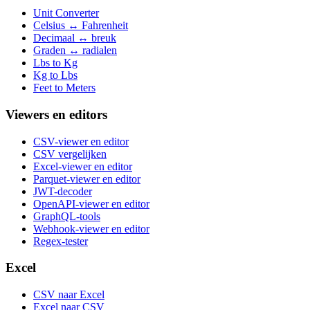
Unit Converter
Celsius ↔ Fahrenheit
Decimaal ↔ breuk
Graden ↔ radialen
Lbs to Kg
Kg to Lbs
Feet to Meters
Viewers en editors
CSV-viewer en editor
CSV vergelijken
Excel-viewer en editor
Parquet-viewer en editor
JWT-decoder
OpenAPI-viewer en editor
GraphQL-tools
Webhook-viewer en editor
Regex-tester
Excel
CSV naar Excel
Excel naar CSV