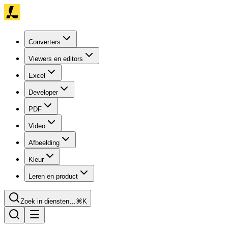
Converters
Viewers en editors
Excel
Developer
PDF
Video
Afbeelding
Kleur
Leren en product
Zoek in diensten…
⌘K