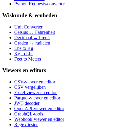
Python Requests-converter
Wiskunde & eenheden
Unit Converter
Celsius ↔ Fahrenheit
Decimaal ↔ breuk
Graden ↔ radialen
Lbs to Kg
Kg to Lbs
Feet to Meters
Viewers en editors
CSV-viewer en editor
CSV vergelijken
Excel-viewer en editor
Parquet-viewer en editor
JWT-decoder
OpenAPI-viewer en editor
GraphQL-tools
Webhook-viewer en editor
Regex-tester