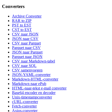
Converters
Archive Converter
RAR to ZIP
PST to EST
CST to EST
CSV naar JSON
JSON naar CSV
CSV naar Parquet
Parquet naar CSV
JSON naar Parquet
Parquet naar JSON
CSV naar Markdown-tabel
CSV naar SQL
CSV samenvoegen
JSON-YAML-converter
Markdown-HTML-converter
Markdown naar ePub
HTML-naar-tekst e-mail converter
Base64 encoder en decoder
Unix-timestampconverter
cURL-converter
Fetch-converter
Axios-converter