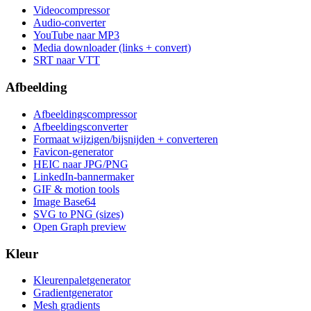
Videocompressor
Audio-converter
YouTube naar MP3
Media downloader (links + convert)
SRT naar VTT
Afbeelding
Afbeeldingscompressor
Afbeeldingsconverter
Formaat wijzigen/bijsnijden + converteren
Favicon-generator
HEIC naar JPG/PNG
LinkedIn-bannermaker
GIF & motion tools
Image Base64
SVG to PNG (sizes)
Open Graph preview
Kleur
Kleurenpaletgenerator
Gradientgenerator
Mesh gradients