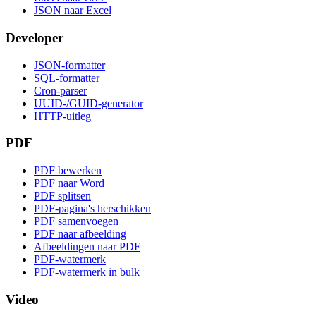
JSON naar Excel
Developer
JSON-formatter
SQL-formatter
Cron-parser
UUID-/GUID-generator
HTTP-uitleg
PDF
PDF bewerken
PDF naar Word
PDF splitsen
PDF-pagina's herschikken
PDF samenvoegen
PDF naar afbeelding
Afbeeldingen naar PDF
PDF-watermerk
PDF-watermerk in bulk
Video