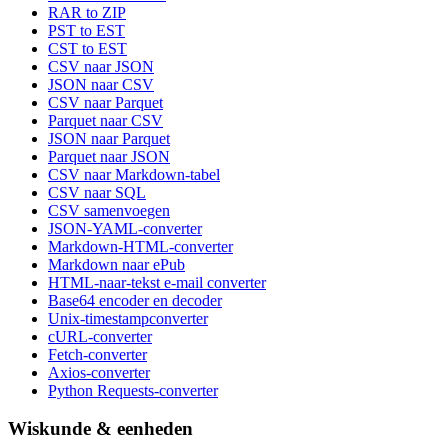
RAR to ZIP
PST to EST
CST to EST
CSV naar JSON
JSON naar CSV
CSV naar Parquet
Parquet naar CSV
JSON naar Parquet
Parquet naar JSON
CSV naar Markdown-tabel
CSV naar SQL
CSV samenvoegen
JSON-YAML-converter
Markdown-HTML-converter
Markdown naar ePub
HTML-naar-tekst e-mail converter
Base64 encoder en decoder
Unix-timestampconverter
cURL-converter
Fetch-converter
Axios-converter
Python Requests-converter
Wiskunde & eenheden