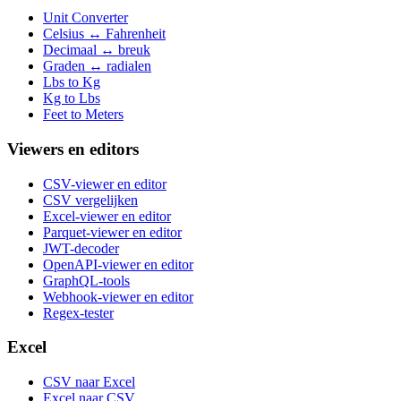
Unit Converter
Celsius ↔ Fahrenheit
Decimaal ↔ breuk
Graden ↔ radialen
Lbs to Kg
Kg to Lbs
Feet to Meters
Viewers en editors
CSV-viewer en editor
CSV vergelijken
Excel-viewer en editor
Parquet-viewer en editor
JWT-decoder
OpenAPI-viewer en editor
GraphQL-tools
Webhook-viewer en editor
Regex-tester
Excel
CSV naar Excel
Excel naar CSV