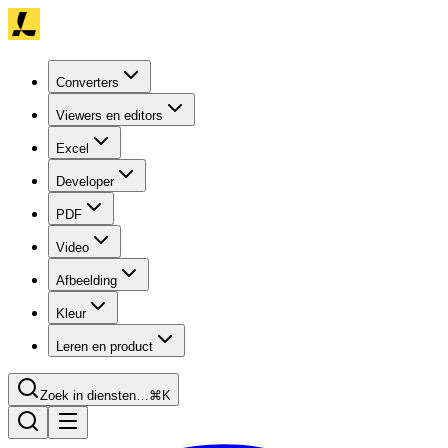
Converters
Viewers en editors
Excel
Developer
PDF
Video
Afbeelding
Kleur
Leren en product
Zoek in diensten…
⌘K