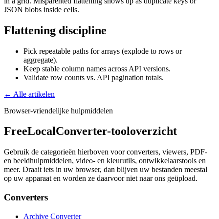
in a grid. Misparented flattening shows up as duplicate keys or
JSON blobs inside cells.
Flattening discipline
Pick repeatable paths for arrays (explode to rows or
aggregate).
Keep stable column names across API versions.
Validate row counts vs. API pagination totals.
← Alle artikelen
Browser-vriendelijke hulpmiddelen
FreeLocalConverter-tooloverzicht
Gebruik de categorieën hierboven voor converters, viewers, PDF-
en beeldhulpmiddelen, video- en kleurutils, ontwikkelaarstools en
meer. Draait iets in uw browser, dan blijven uw bestanden meestal
op uw apparaat en worden ze daarvoor niet naar ons geüpload.
Converters
Archive Converter