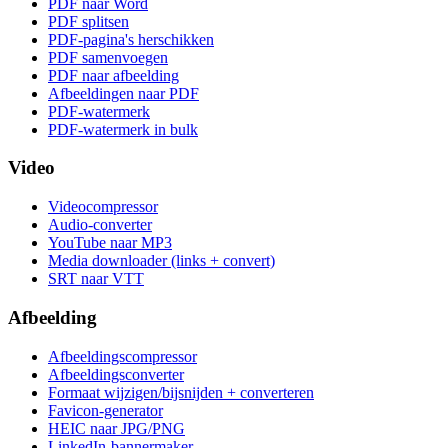
PDF naar Word
PDF splitsen
PDF-pagina's herschikken
PDF samenvoegen
PDF naar afbeelding
Afbeeldingen naar PDF
PDF-watermerk
PDF-watermerk in bulk
Video
Videocompressor
Audio-converter
YouTube naar MP3
Media downloader (links + convert)
SRT naar VTT
Afbeelding
Afbeeldingscompressor
Afbeeldingsconverter
Formaat wijzigen/bijsnijden + converteren
Favicon-generator
HEIC naar JPG/PNG
LinkedIn-bannermaker