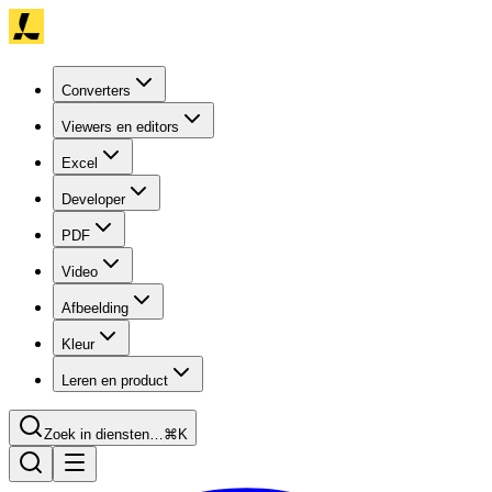
Converters
Viewers en editors
Excel
Developer
PDF
Video
Afbeelding
Kleur
Leren en product
Zoek in diensten…
⌘K