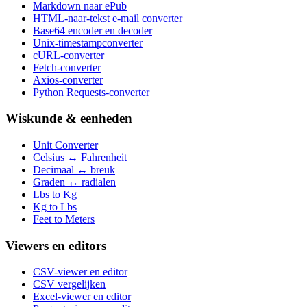
Markdown naar ePub
HTML-naar-tekst e-mail converter
Base64 encoder en decoder
Unix-timestampconverter
cURL-converter
Fetch-converter
Axios-converter
Python Requests-converter
Wiskunde & eenheden
Unit Converter
Celsius ↔ Fahrenheit
Decimaal ↔ breuk
Graden ↔ radialen
Lbs to Kg
Kg to Lbs
Feet to Meters
Viewers en editors
CSV-viewer en editor
CSV vergelijken
Excel-viewer en editor