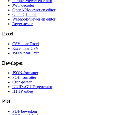
Parquet-viewer en editor
JWT-decoder
OpenAPI-viewer en editor
GraphQL-tools
Webhook-viewer en editor
Regex-tester
Excel
CSV naar Excel
Excel naar CSV
JSON naar Excel
Developer
JSON-formatter
SQL-formatter
Cron-parser
UUID-/GUID-generator
HTTP-uitleg
PDF
PDF bewerken