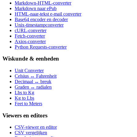
Markdown-HTML-converter
Markdown naar ePub
HTML-naar-tekst e-mail converter
Base64 encoder en decoder
Unix-timestampconverter
cURL-converter
Fetch-converter
Axios-converter
Python Requests-converter
Wiskunde & eenheden
Unit Converter
Celsius ↔ Fahrenheit
Decimaal ↔ breuk
Graden ↔ radialen
Lbs to Kg
Kg to Lbs
Feet to Meters
Viewers en editors
CSV-viewer en editor
CSV vergelijken