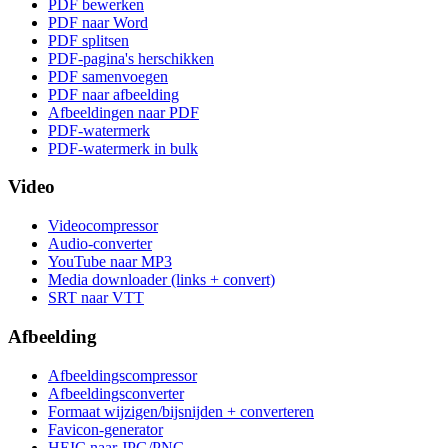
PDF bewerken
PDF naar Word
PDF splitsen
PDF-pagina's herschikken
PDF samenvoegen
PDF naar afbeelding
Afbeeldingen naar PDF
PDF-watermerk
PDF-watermerk in bulk
Video
Videocompressor
Audio-converter
YouTube naar MP3
Media downloader (links + convert)
SRT naar VTT
Afbeelding
Afbeeldingscompressor
Afbeeldingsconverter
Formaat wijzigen/bijsnijden + converteren
Favicon-generator
HEIC naar JPG/PNG