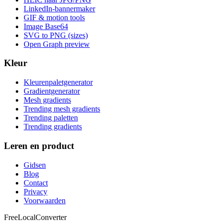
LinkedIn-bannermaker
GIF & motion tools
Image Base64
SVG to PNG (sizes)
Open Graph preview
Kleur
Kleurenpaletgenerator
Gradientgenerator
Mesh gradients
Trending mesh gradients
Trending paletten
Trending gradients
Leren en product
Gidsen
Blog
Contact
Privacy
Voorwaarden
FreeLocalConverter