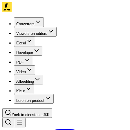
Converters
Viewers en editors
Excel
Developer
PDF
Video
Afbeelding
Kleur
Leren en product
Zoek in diensten…
⌘K