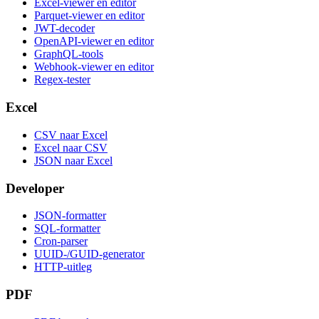
Excel-viewer en editor
Parquet-viewer en editor
JWT-decoder
OpenAPI-viewer en editor
GraphQL-tools
Webhook-viewer en editor
Regex-tester
Excel
CSV naar Excel
Excel naar CSV
JSON naar Excel
Developer
JSON-formatter
SQL-formatter
Cron-parser
UUID-/GUID-generator
HTTP-uitleg
PDF