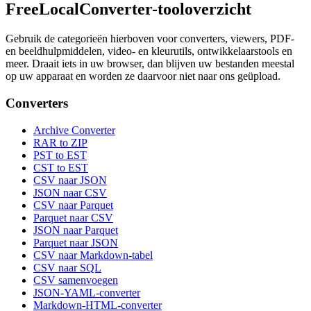
FreeLocalConverter-tooloverzicht
Gebruik de categorieën hierboven voor converters, viewers, PDF-
en beeldhulpmiddelen, video- en kleurutils, ontwikkelaarstools en
meer. Draait iets in uw browser, dan blijven uw bestanden meestal
op uw apparaat en worden ze daarvoor niet naar ons geüpload.
Converters
Archive Converter
RAR to ZIP
PST to EST
CST to EST
CSV naar JSON
JSON naar CSV
CSV naar Parquet
Parquet naar CSV
JSON naar Parquet
Parquet naar JSON
CSV naar Markdown-tabel
CSV naar SQL
CSV samenvoegen
JSON-YAML-converter
Markdown-HTML-converter