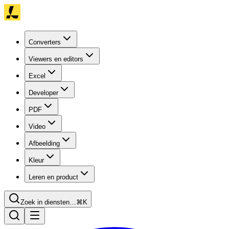
Converters
Viewers en editors
Excel
Developer
PDF
Video
Afbeelding
Kleur
Leren en product
Zoek in diensten…
⌘K