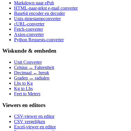
Markdown naar ePub
HTML-naar-tekst e-mail converter
Base64 encoder en decoder
Unix-timestampconverter
cURL-converter
Fetch-converter
Axios-converter
Python Requests-converter
Wiskunde & eenheden
Unit Converter
Celsius ↔ Fahrenheit
Decimaal ↔ breuk
Graden ↔ radialen
Lbs to Kg
Kg to Lbs
Feet to Meters
Viewers en editors
CSV-viewer en editor
CSV vergelijken
Excel-viewer en editor