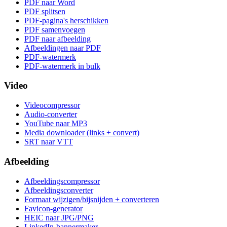
PDF naar Word
PDF splitsen
PDF-pagina's herschikken
PDF samenvoegen
PDF naar afbeelding
Afbeeldingen naar PDF
PDF-watermerk
PDF-watermerk in bulk
Video
Videocompressor
Audio-converter
YouTube naar MP3
Media downloader (links + convert)
SRT naar VTT
Afbeelding
Afbeeldingscompressor
Afbeeldingsconverter
Formaat wijzigen/bijsnijden + converteren
Favicon-generator
HEIC naar JPG/PNG
LinkedIn-bannermaker