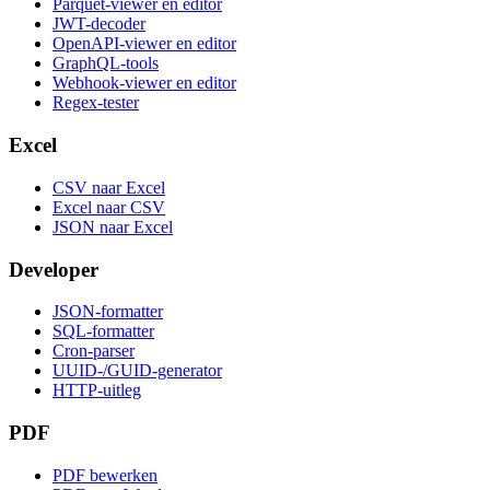
Parquet-viewer en editor
JWT-decoder
OpenAPI-viewer en editor
GraphQL-tools
Webhook-viewer en editor
Regex-tester
Excel
CSV naar Excel
Excel naar CSV
JSON naar Excel
Developer
JSON-formatter
SQL-formatter
Cron-parser
UUID-/GUID-generator
HTTP-uitleg
PDF
PDF bewerken