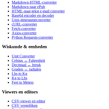
Markdown-HTML-converter
Markdown naar ePub
HTML-naar-tekst e-mail converter
Base64 encoder en decoder
Unix-timestampconverter
cURL-converter
Fetch-converter
Axios-converter
Python Requests-converter
Wiskunde & eenheden
Unit Converter
Celsius ↔ Fahrenheit
Decimaal ↔ breuk
Graden ↔ radialen
Lbs to Kg
Kg to Lbs
Feet to Meters
Viewers en editors
CSV-viewer en editor
CSV vergelijken