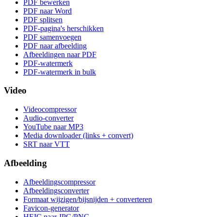
PDF bewerken
PDF naar Word
PDF splitsen
PDF-pagina's herschikken
PDF samenvoegen
PDF naar afbeelding
Afbeeldingen naar PDF
PDF-watermerk
PDF-watermerk in bulk
Video
Videocompressor
Audio-converter
YouTube naar MP3
Media downloader (links + convert)
SRT naar VTT
Afbeelding
Afbeeldingscompressor
Afbeeldingsconverter
Formaat wijzigen/bijsnijden + converteren
Favicon-generator
HEIC naar JPG/PNG