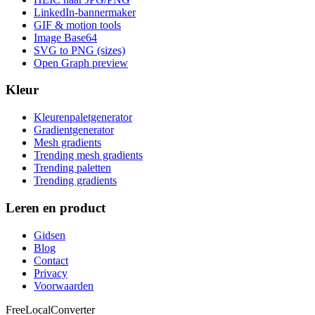
LinkedIn-bannermaker
GIF & motion tools
Image Base64
SVG to PNG (sizes)
Open Graph preview
Kleur
Kleurenpaletgenerator
Gradientgenerator
Mesh gradients
Trending mesh gradients
Trending paletten
Trending gradients
Leren en product
Gidsen
Blog
Contact
Privacy
Voorwaarden
FreeLocalConverter