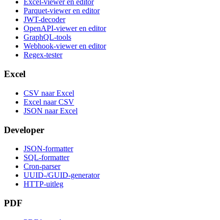
Excel-viewer en editor
Parquet-viewer en editor
JWT-decoder
OpenAPI-viewer en editor
GraphQL-tools
Webhook-viewer en editor
Regex-tester
Excel
CSV naar Excel
Excel naar CSV
JSON naar Excel
Developer
JSON-formatter
SQL-formatter
Cron-parser
UUID-/GUID-generator
HTTP-uitleg
PDF