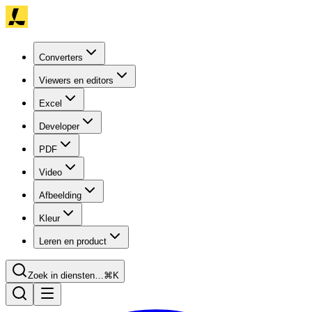
Converters
Viewers en editors
Excel
Developer
PDF
Video
Afbeelding
Kleur
Leren en product
Zoek in diensten…
⌘K