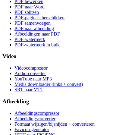
PDF bewerken
PDF naar Word
PDF splitsen
PDF-pagina's herschikken
PDF samenvoegen
PDF naar afbeelding
Afbeeldingen naar PDF
PDF-watermerk
PDF-watermerk in bulk
Video
Videocompressor
Audio-converter
YouTube naar MP3
Media downloader (links + convert)
SRT naar VTT
Afbeelding
Afbeeldingscompressor
Afbeeldingsconverter
Formaat wijzigen/bijsnijden + converteren
Favicon-generator
HEIC naar JPG/PNG