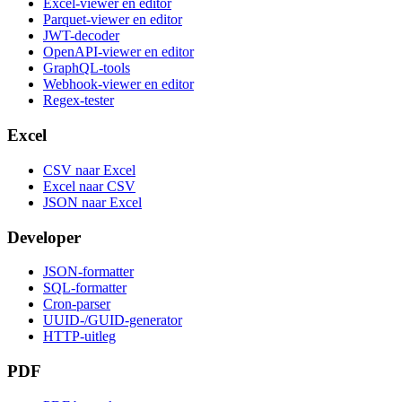
Excel-viewer en editor
Parquet-viewer en editor
JWT-decoder
OpenAPI-viewer en editor
GraphQL-tools
Webhook-viewer en editor
Regex-tester
Excel
CSV naar Excel
Excel naar CSV
JSON naar Excel
Developer
JSON-formatter
SQL-formatter
Cron-parser
UUID-/GUID-generator
HTTP-uitleg
PDF