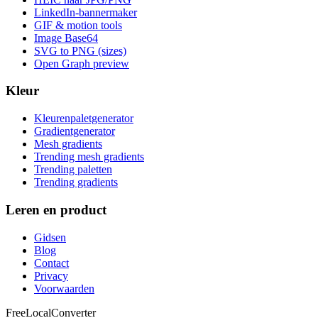
LinkedIn-bannermaker
GIF & motion tools
Image Base64
SVG to PNG (sizes)
Open Graph preview
Kleur
Kleurenpaletgenerator
Gradientgenerator
Mesh gradients
Trending mesh gradients
Trending paletten
Trending gradients
Leren en product
Gidsen
Blog
Contact
Privacy
Voorwaarden
FreeLocalConverter