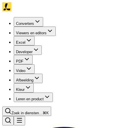
Converters
Viewers en editors
Excel
Developer
PDF
Video
Afbeelding
Kleur
Leren en product
Zoek in diensten…
⌘K