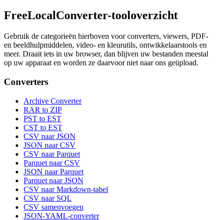
FreeLocalConverter-tooloverzicht
Gebruik de categorieën hierboven voor converters, viewers, PDF-
en beeldhulpmiddelen, video- en kleurutils, ontwikkelaarstools en
meer. Draait iets in uw browser, dan blijven uw bestanden meestal
op uw apparaat en worden ze daarvoor niet naar ons geüpload.
Converters
Archive Converter
RAR to ZIP
PST to EST
CST to EST
CSV naar JSON
JSON naar CSV
CSV naar Parquet
Parquet naar CSV
JSON naar Parquet
Parquet naar JSON
CSV naar Markdown-tabel
CSV naar SQL
CSV samenvoegen
JSON-YAML-converter