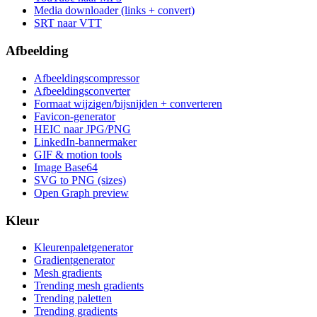
Media downloader (links + convert)
SRT naar VTT
Afbeelding
Afbeeldingscompressor
Afbeeldingsconverter
Formaat wijzigen/bijsnijden + converteren
Favicon-generator
HEIC naar JPG/PNG
LinkedIn-bannermaker
GIF & motion tools
Image Base64
SVG to PNG (sizes)
Open Graph preview
Kleur
Kleurenpaletgenerator
Gradientgenerator
Mesh gradients
Trending mesh gradients
Trending paletten
Trending gradients