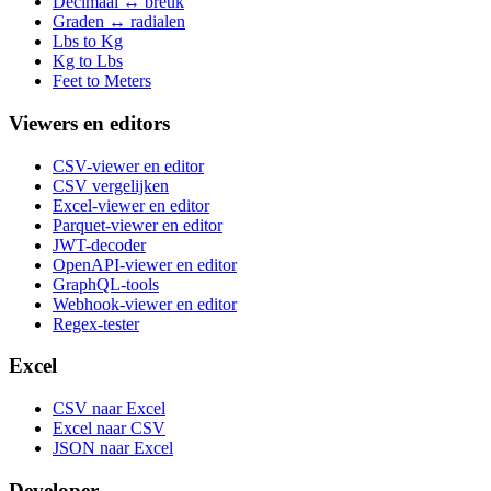
Decimaal ↔ breuk
Graden ↔ radialen
Lbs to Kg
Kg to Lbs
Feet to Meters
Viewers en editors
CSV-viewer en editor
CSV vergelijken
Excel-viewer en editor
Parquet-viewer en editor
JWT-decoder
OpenAPI-viewer en editor
GraphQL-tools
Webhook-viewer en editor
Regex-tester
Excel
CSV naar Excel
Excel naar CSV
JSON naar Excel
Developer