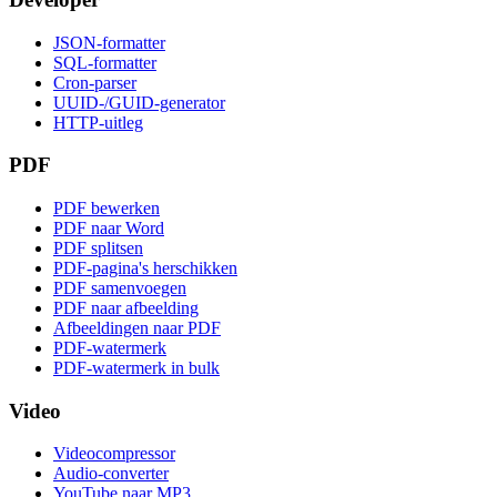
JSON-formatter
SQL-formatter
Cron-parser
UUID-/GUID-generator
HTTP-uitleg
PDF
PDF bewerken
PDF naar Word
PDF splitsen
PDF-pagina's herschikken
PDF samenvoegen
PDF naar afbeelding
Afbeeldingen naar PDF
PDF-watermerk
PDF-watermerk in bulk
Video
Videocompressor
Audio-converter
YouTube naar MP3