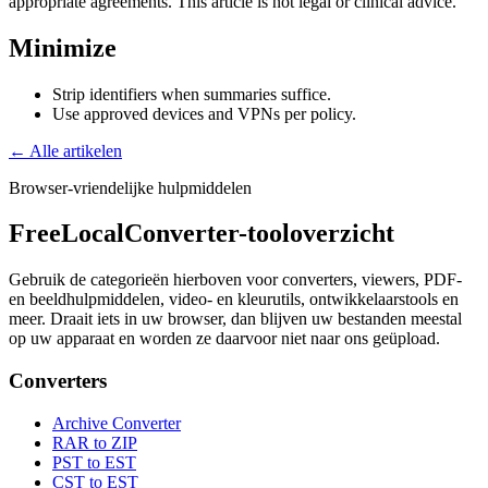
appropriate agreements. This article is not legal or clinical advice.
Minimize
Strip identifiers when summaries suffice.
Use approved devices and VPNs per policy.
← Alle artikelen
Browser-vriendelijke hulpmiddelen
FreeLocalConverter-tooloverzicht
Gebruik de categorieën hierboven voor converters, viewers, PDF-
en beeldhulpmiddelen, video- en kleurutils, ontwikkelaarstools en
meer. Draait iets in uw browser, dan blijven uw bestanden meestal
op uw apparaat en worden ze daarvoor niet naar ons geüpload.
Converters
Archive Converter
RAR to ZIP
PST to EST
CST to EST