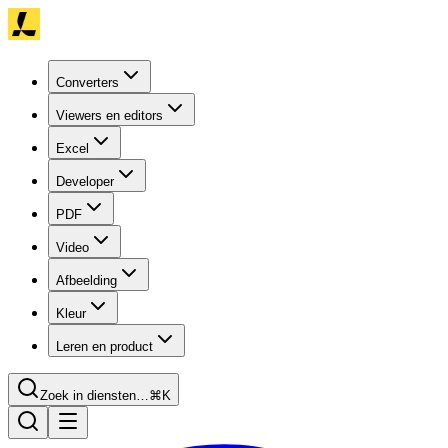
Converters
Viewers en editors
Excel
Developer
PDF
Video
Afbeelding
Kleur
Leren en product
Zoek in diensten…
⌘K