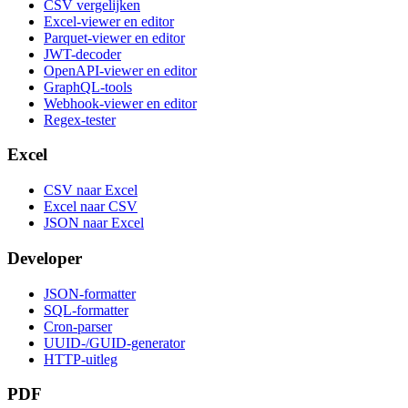
CSV vergelijken
Excel-viewer en editor
Parquet-viewer en editor
JWT-decoder
OpenAPI-viewer en editor
GraphQL-tools
Webhook-viewer en editor
Regex-tester
Excel
CSV naar Excel
Excel naar CSV
JSON naar Excel
Developer
JSON-formatter
SQL-formatter
Cron-parser
UUID-/GUID-generator
HTTP-uitleg
PDF