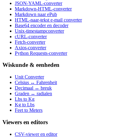
JSON-YAML-converter
Markdown-HTML-converter
Markdown naar ePub
HTML-naar-tekst e-mail converter
Base64 encoder en decoder
Unix-timestampconverter
cURL-converter
Fetch-converter
Axios-converter
Python Requests-converter
Wiskunde & eenheden
Unit Converter
Celsius ↔ Fahrenheit
Decimaal ↔ breuk
Graden ↔ radialen
Lbs to Kg
Kg to Lbs
Feet to Meters
Viewers en editors
CSV-viewer en editor