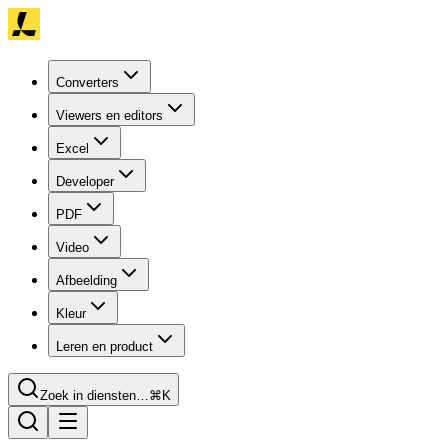
Converters
Viewers en editors
Excel
Developer
PDF
Video
Afbeelding
Kleur
Leren en product
Zoek in diensten…
⌘K