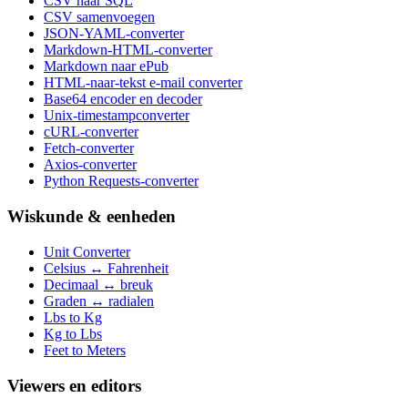
CSV naar SQL
CSV samenvoegen
JSON-YAML-converter
Markdown-HTML-converter
Markdown naar ePub
HTML-naar-tekst e-mail converter
Base64 encoder en decoder
Unix-timestampconverter
cURL-converter
Fetch-converter
Axios-converter
Python Requests-converter
Wiskunde & eenheden
Unit Converter
Celsius ↔ Fahrenheit
Decimaal ↔ breuk
Graden ↔ radialen
Lbs to Kg
Kg to Lbs
Feet to Meters
Viewers en editors