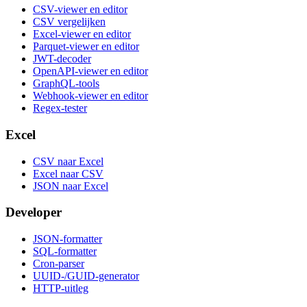
CSV-viewer en editor
CSV vergelijken
Excel-viewer en editor
Parquet-viewer en editor
JWT-decoder
OpenAPI-viewer en editor
GraphQL-tools
Webhook-viewer en editor
Regex-tester
Excel
CSV naar Excel
Excel naar CSV
JSON naar Excel
Developer
JSON-formatter
SQL-formatter
Cron-parser
UUID-/GUID-generator
HTTP-uitleg