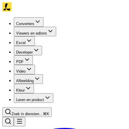
Converters
Viewers en editors
Excel
Developer
PDF
Video
Afbeelding
Kleur
Leren en product
Zoek in diensten…
⌘K