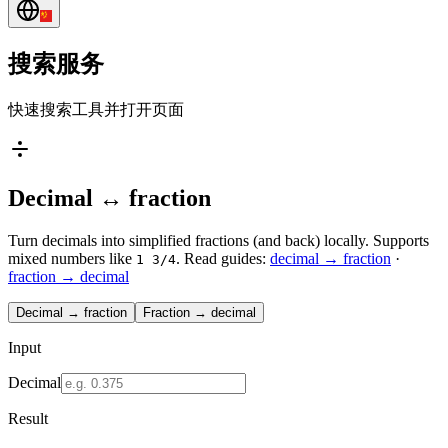
搜索服务
快速搜索工具并打开页面
Decimal ↔ fraction
Turn decimals into simplified fractions (and back) locally. Supports
mixed numbers like
.
Read guides:
decimal → fraction
·
1 3/4
fraction → decimal
Decimal → fraction
Fraction → decimal
Input
Decimal
Result