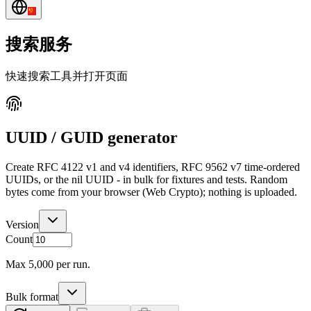
搜索服务
快速搜索工具并打开页面
UUID / GUID generator
Create RFC 4122 v1 and v4 identifiers, RFC 9562 v7 time-ordered
UUIDs, or the nil UUID - in bulk for fixtures and tests. Random
bytes come from your browser (Web Crypto); nothing is uploaded.
Version
Count
Max
5,000
per run.
Bulk format