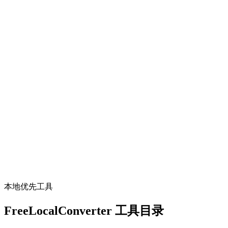
开发
JSON 格式化
Format, minify, and validate JSON locally.
打开工具
开发
SQL 格式化
Pretty-print SQL with dialect-aware parsing; read-only, runs locally.
打开工具
本地优先工具
FreeLocalConverter 工具目录