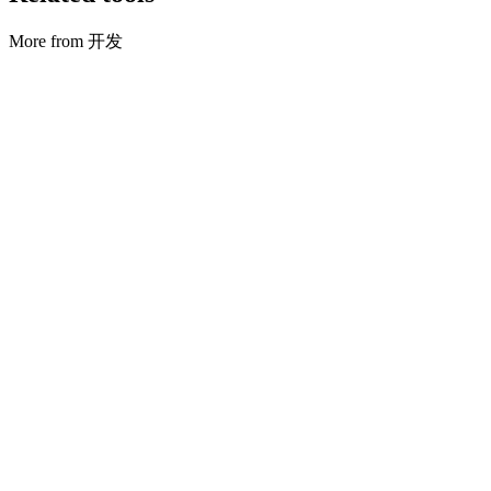
More from 开发
开发
Cron 解析器
Parse cron, preview next runs, and convert simple English phrases
to schedules.
打开工具
开发
HTTP 说明
Explain status codes and common HTTP headers.
打开工具