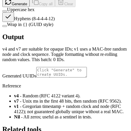
Generate
Copy all
Clear
Uppercase hex
Hyphens (8-4-4-4-12)
Wrap in
{}
(GUID style)
Output
v4 and v7 are suitable for opaque IDs; v1 uses a MAC-free random
node and clock sequence. Toggle formatting without re-rolling
random values. This batch:
0
IDs
.
Generated UUIDs
Reference
v4
- Random (RFC 4122 variant 4).
v7
- Unix ms in the first 48 bits, then random (RFC 9562).
v1
- Gregorian timestamp + random clock and node (RFC
4122); not guaranteed globally unique without a real MAC.
Nil
- All zeros; useful as a sentinel in tests.
Related tools