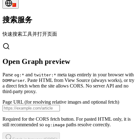
搜索服务
快速搜索工具并打开页面
Open Graph preview
Parse
and
meta tags entirely in your browser with
og:*
twitter:*
. Paste HTML from View Source (always works), or try
DOMParser
a direct fetch when the site allows CORS. No server API and no
third-party proxy.
Page URL (for resolving relative images and optional fetch)
Required for the CORS fetch button. For pasted HTML only, it is
still recommended so
paths resolve correctly.
og:image