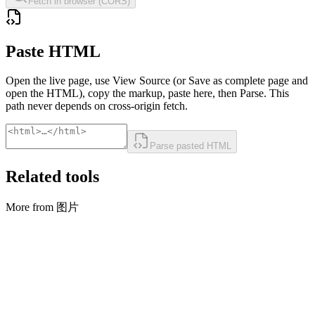
Fetch in browser (CORS)
Paste HTML
Open the live page, use View Source (or Save as complete page and
open the HTML), copy the markup, paste here, then Parse. This
path never depends on cross-origin fetch.
Parse pasted HTML
Related tools
More from 图片
图片
调整大小/裁剪 + 转换
Resize, crop, convert, and rename images in bulk.