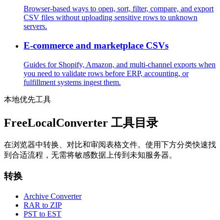
Browser-based ways to open, sort, filter, compare, and export
CSV files without uploading sensitive rows to unknown
servers.
E-commerce and marketplace CSVs
Guides for Shopify, Amazon, and multi-channel exports when
you need to validate rows before ERP, accounting, or
fulfillment systems ingest them.
本地优先工具
FreeLocalConverter 工具目录
在浏览器中转换、对比和审阅表格文件。使用下方分类快速找
到合适流程，无需将敏感数据上传到未知服务器。
转换
Archive Converter
RAR to ZIP
PST to EST