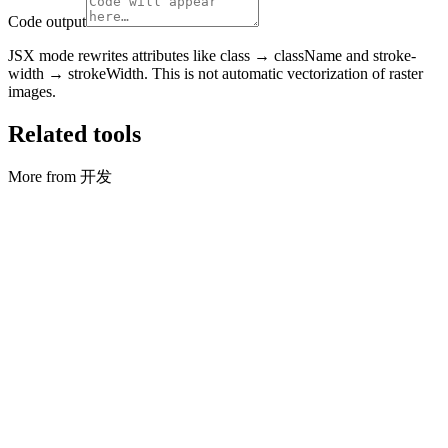
Code output
JSX mode rewrites attributes like class → className and stroke-
width → strokeWidth. This is not automatic vectorization of raster
images.
Related tools
More from 开发
开发
Cron 解析器
Parse cron, preview next runs, and convert simple English phrases
to schedules.
打开工具
开发