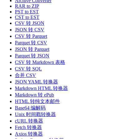
Archive Converter
RAR to ZIP
PST to EST
CST to EST
CSV 转 JSON
JSON 转 CSV
CSV 转 Parquet
Parquet 转 CSV
JSON 转 Parquet
Parquet 转 JSON
CSV 转 Markdown 表格
CSV 转 SQL
合并 CSV
JSON YAML 转换器
Markdown HTML 转换器
Markdown 转 ePub
HTML 转纯文本邮件
Base64 编解码
Unix 时间戳转换器
cURL 转换器
Fetch 转换器
Axios 转换器