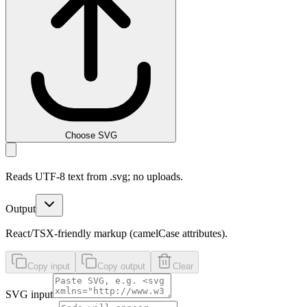
Choose SVG
Reads UTF-8 text from .svg; no uploads.
Output
React/TSX-friendly markup (camelCase attributes).
Copy input
Copy output
Clear
SVG input