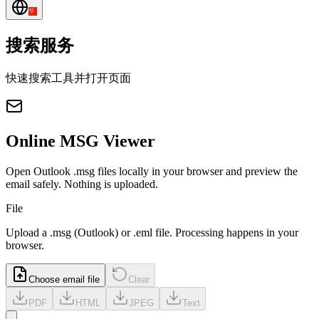
搜索服务
快速搜索工具并打开页面
Online MSG Viewer
Open Outlook .msg files locally in your browser and preview the
email safely. Nothing is uploaded.
File
Upload a
.msg
(Outlook) or
.eml
file. Processing happens in your
browser.
Choose email file
Clear
PDF
HTML
JPEG
Text