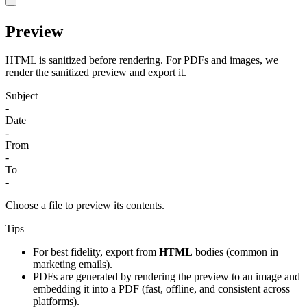
Preview
HTML is sanitized before rendering. For PDFs and images, we
render the sanitized preview and export it.
Subject
-
Date
-
From
-
To
-
Choose a file to preview its contents.
Tips
For best fidelity, export from
HTML
bodies (common in
marketing emails).
PDFs are generated by rendering the preview to an image and
embedding it into a PDF (fast, offline, and consistent across
platforms).