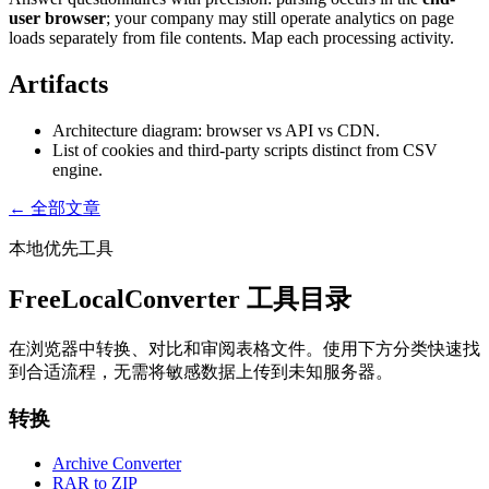
user browser
; your company may still operate analytics on page
loads separately from file contents. Map each processing activity.
Artifacts
Architecture diagram: browser vs API vs CDN.
List of cookies and third-party scripts distinct from CSV
engine.
← 全部文章
本地优先工具
FreeLocalConverter 工具目录
在浏览器中转换、对比和审阅表格文件。使用下方分类快速找
到合适流程，无需将敏感数据上传到未知服务器。
转换
Archive Converter
RAR to ZIP