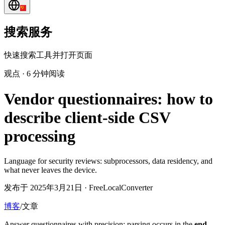
搜索服务
快速搜索工具并打开页面
观点
·
6 分钟阅读
Vendor questionnaires: how to
describe client-side CSV
processing
Language for security reviews: subprocessors, data residency, and
what never leaves the device.
发布于 2025年3月21日 · FreeLocalConverter
博客
/
文章
Answer questionnaires with precision: parsing occurs in the
end-