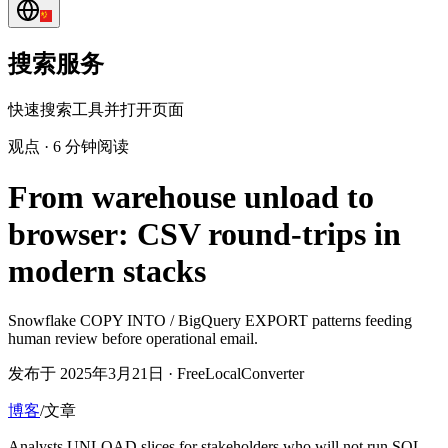
搜索服务
快速搜索工具并打开页面
观点
·
6 分钟阅读
From warehouse unload to
browser: CSV round-trips in
modern stacks
Snowflake COPY INTO / BigQuery EXPORT patterns feeding
human review before operational email.
发布于 2025年3月21日 · FreeLocalConverter
博客
/
文章
Analysts UNLOAD slices for stakeholders who will not run SQL.