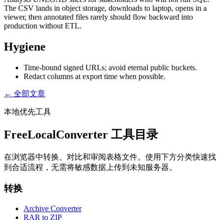
The CSV lands in object storage, downloads to laptop, opens in a
viewer, then annotated files rarely should flow backward into
production without ETL.
Hygiene
Time-bound signed URLs; avoid eternal public buckets.
Redact columns at export time when possible.
← 全部文章
本地优先工具
FreeLocalConverter 工具目录
在浏览器中转换、对比和审阅表格文件。使用下方分类快速找
到合适流程，无需将敏感数据上传到未知服务器。
转换
Archive Converter
RAR to ZIP