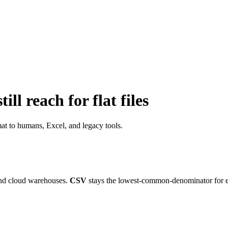
ll reach for flat files
t to humans, Excel, and legacy tools.
and cloud warehouses.
CSV
stays the lowest-common-denominator for e