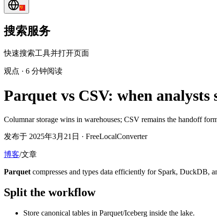
搜索服务
快速搜索工具并打开页面
观点
·
6 分钟阅读
Parquet vs CSV: when analysts sti
Columnar storage wins in warehouses; CSV remains the handoff forma
发布于 2025年3月21日 · FreeLocalConverter
博客
/
文章
Parquet
compresses and types data efficiently for Spark, DuckDB, 
Split the workflow
Store canonical tables in Parquet/Iceberg inside the lake.