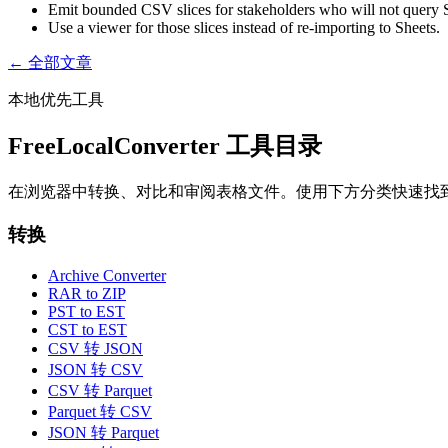
Emit bounded CSV slices for stakeholders who will not query
Use a viewer for those slices instead of re-importing to Sheets.
← 全部文章
本地优先工具
FreeLocalConverter 工具目录
在浏览器中转换、对比和审阅表格文件。使用下方分类快速找
转换
Archive Converter
RAR to ZIP
PST to EST
CST to EST
CSV 转 JSON
JSON 转 CSV
CSV 转 Parquet
Parquet 转 CSV
JSON 转 Parquet