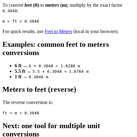
To convert
feet (ft)
to
meters (m)
, multiply by the exact factor
:
0.3048
m = ft × 0.3048
For quick results, use
Feet to Meters
(local in your browser).
Examples: common feet to meters
conversions
6 ft
→
6 × 0.3048 = 1.8288 m
5.5 ft
→
5.5 × 0.3048 = 1.6764 m
1 ft
→
0.3048 m
Meters to feet (reverse)
The reverse conversion is:
ft = m ÷ 0.3048
Next: one tool for multiple unit
conversions