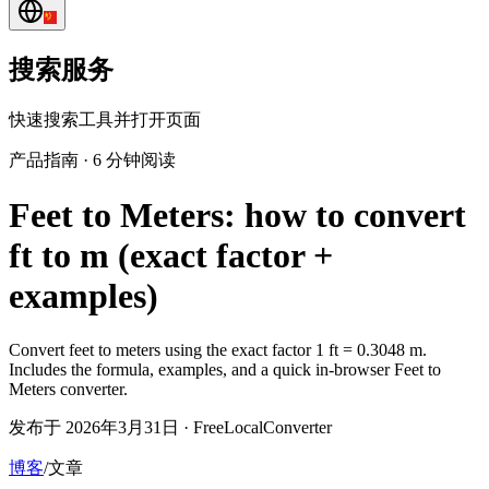
搜索服务
快速搜索工具并打开页面
产品指南
·
6 分钟阅读
Feet to Meters: how to convert
ft to m (exact factor +
examples)
Convert feet to meters using the exact factor 1 ft = 0.3048 m.
Includes the formula, examples, and a quick in-browser Feet to
Meters converter.
发布于 2026年3月31日 · FreeLocalConverter
博客
/
文章