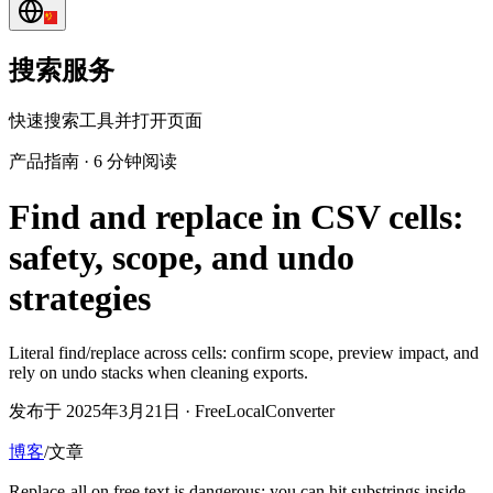
搜索服务
快速搜索工具并打开页面
产品指南
·
6 分钟阅读
Find and replace in CSV cells:
safety, scope, and undo
strategies
Literal find/replace across cells: confirm scope, preview impact, and
rely on undo stacks when cleaning exports.
发布于 2025年3月21日 · FreeLocalConverter
博客
/
文章
Replace-all on free text is dangerous: you can hit substrings inside