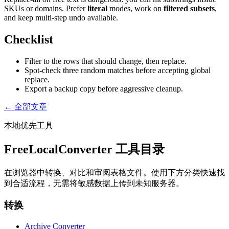
SKUs or domains. Prefer
literal
modes, work on
filtered subsets
,
and keep multi-step undo available.
Checklist
Filter to the rows that should change, then replace.
Spot-check three random matches before accepting global
replace.
Export a backup copy before aggressive cleanup.
← 全部文章
本地优先工具
FreeLocalConverter 工具目录
在浏览器中转换、对比和审阅表格文件。使用下方分类快速找
到合适流程，无需将敏感数据上传到未知服务器。
转换
Archive Converter