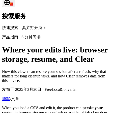
搜索服务
快速搜索工具并打开页面
产品指南
·
6 分钟阅读
Where your edits live: browser
storage, resume, and Clear
How this viewer can restore your session after a refresh, why that
matters for long cleanup tasks, and how Clear removes data from
this device.
发布于 2025年3月20日 · FreeLocalConverter
博客
/
文章
When you load a CSV and edit it, the product can
persist your
session
in browser storage so a refresh or accidental tab close does