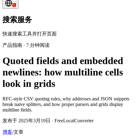
搜索服务
快速搜索工具并打开页面
产品指南
·
7 分钟阅读
Quoted fields and embedded
newlines: how multiline cells
look in grids
RFC-style CSV quoting rules, why addresses and JSON snippets
break naive splitters, and how proper parsers and grids display
multiline fields.
发布于 2025年3月19日 · FreeLocalConverter
博客
/
文章