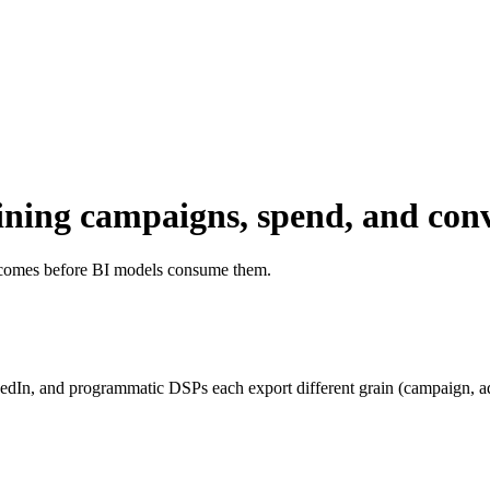
ining campaigns, spend, and con
utcomes before BI models consume them.
nkedIn, and programmatic DSPs each export different grain (campaign, ad 