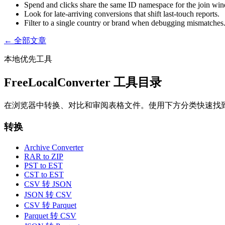
Spend and clicks share the same ID namespace for the join wi
Look for late-arriving conversions that shift last-touch reports.
Filter to a single country or brand when debugging mismatches
← 全部文章
本地优先工具
FreeLocalConverter 工具目录
在浏览器中转换、对比和审阅表格文件。使用下方分类快速找
转换
Archive Converter
RAR to ZIP
PST to EST
CST to EST
CSV 转 JSON
JSON 转 CSV
CSV 转 Parquet
Parquet 转 CSV