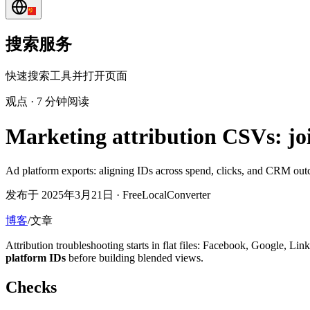
搜索服务
快速搜索工具并打开页面
观点
·
7 分钟阅读
Marketing attribution CSVs: jo
Ad platform exports: aligning IDs across spend, clicks, and CRM o
发布于 2025年3月21日 · FreeLocalConverter
博客
/
文章
Attribution troubleshooting starts in flat files: Facebook, Google, Li
platform IDs
before building blended views.
Checks