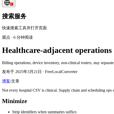
搜索服务
快速搜索工具并打开页面
观点
·
6 分钟阅读
Healthcare-adjacent operations
Billing operations, device inventory, non-clinical rosters, stay sepa
发布于 2025年3月21日 · FreeLocalConverter
博客
/
文章
Not every hospital CSV is clinical. Supply chain and scheduling ops st
Minimize
Strip identifiers when summaries suffice.