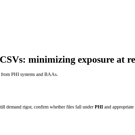
 CSVs: minimizing exposure at r
rate from PHI systems and BAAs.
ill demand rigor, confirm whether files fall under
PHI
and appropriate a