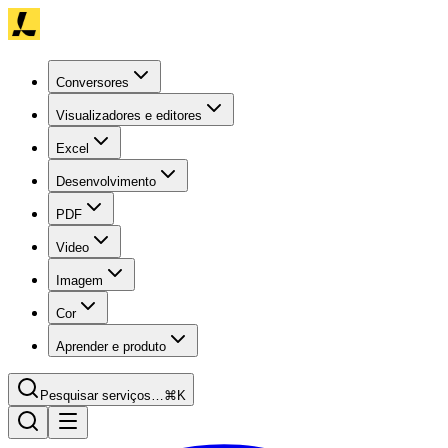
Conversores
Visualizadores e editores
Excel
Desenvolvimento
PDF
Video
Imagem
Cor
Aprender e produto
Pesquisar serviços…
⌘K