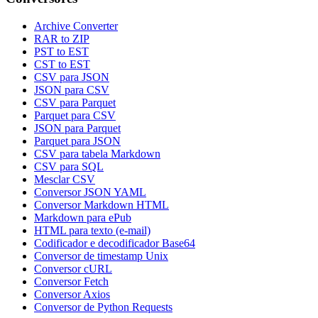
Archive Converter
RAR to ZIP
PST to EST
CST to EST
CSV para JSON
JSON para CSV
CSV para Parquet
Parquet para CSV
JSON para Parquet
Parquet para JSON
CSV para tabela Markdown
CSV para SQL
Mesclar CSV
Conversor JSON YAML
Conversor Markdown HTML
Markdown para ePub
HTML para texto (e-mail)
Codificador e decodificador Base64
Conversor de timestamp Unix
Conversor cURL
Conversor Fetch
Conversor Axios
Conversor de Python Requests